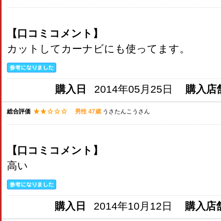
【口コミコメント】
カットしてカーナビにも使ってます。
購入日
2014年05月25日
購入店
総合評価
男性 47歳
うさたんこうさん
【口コミコメント】
高い
購入日
2014年10月12日
購入店