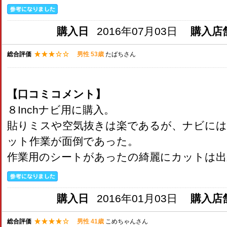
購入日
2016年07月03日
購入店
総合評価
男性 53歳
たばちさん
【口コミコメント】
８Inchナビ用に購入。
貼りミスや空気抜きは楽であるが、ナビに
ット作業が面倒であった。
作業用のシートがあったの綺麗にカットは出
購入日
2016年01月03日
購入店
総合評価
男性 41歳
こめちゃんさん