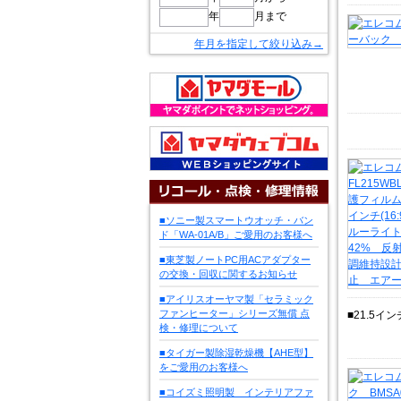
年
月まで
年月を指定して絞り込み→
■ソニー製スマートウオッチ・バン
ド「WA-01A/B」ご愛用のお客様へ
■東芝製ノートPC用ACアダプター
の交換・回収に関するお知らせ
■アイリスオーヤマ製「セラミック
ファンヒーター」シリーズ無償 点
■21.5イ
検・修理について
■タイガー製除湿乾燥機【AHE型】
をご愛用のお客様へ
■コイズミ照明製 インテリアファ