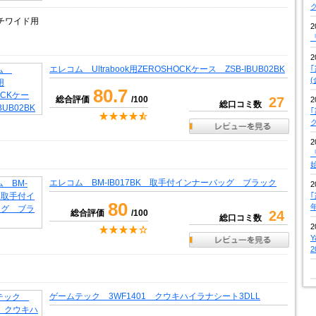
ンチワイド用
2
『
2
エレコム Ultrabook用ZEROSHOCKケース ZSB-IBUB02BK
80.7
総合評価
/100
27
2
総口コミ数
2
『
エレコム BM-IB017BK 取手付インナーバッグ ブラック
2
80
総合評価
/100
24
総口コミ数
2
ゲームテック 3WF1401 クウキハイラナシート3DLL