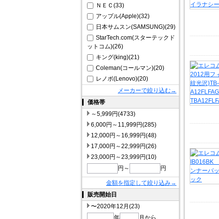
ＮＥＣ(33)
アップル(Apple)(32)
日本サムスン(SAMSUNG)(29)
StarTech.com(スターテックド
ットコム)(26)
キング(king)(21)
Coleman(コールマン)(20)
レノボ(Lenovo)(20)
メーカーで絞り込む→
価格帯
～5,999円(4733)
6,000円～11,999円(285)
12,000円～16,999円(48)
17,000円～22,999円(26)
23,000円～23,999円(10)
円～
円
金額を指定して絞り込み→
販売開始日
〜2020年12月(23)
年
月から