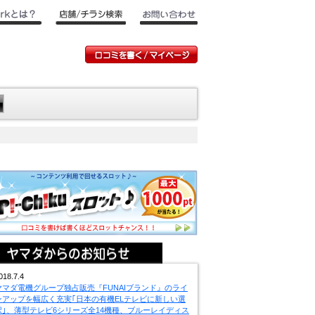
018.7.4
ヤマダ電機グループ独占販売『FUNAIブランド』のライ
ンアップを幅広く充実｢日本の有機ELテレビに新しい選
択｣、薄型テレビ6シリーズ全14機種、ブルーレイディス