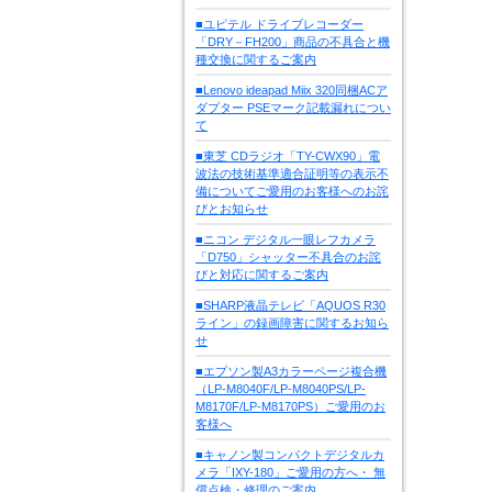
■ユピテル ドライブレコーダー
「DRY－FH200」商品の不具合と機
種交換に関するご案内
■Lenovo ideapad Miix 320同梱ACア
ダプター PSEマーク記載漏れについ
て
■東芝 CDラジオ「TY-CWX90」電
波法の技術基準適合証明等の表示不
備についてご愛用のお客様へのお詫
びとお知らせ
■ニコン デジタル一眼レフカメラ
「D750」シャッター不具合のお詫
びと対応に関するご案内
■SHARP液晶テレビ「AQUOS R30
ライン」の録画障害に関するお知ら
せ
■エプソン製A3カラーページ複合機
（LP-M8040F/LP-M8040PS/LP-
M8170F/LP-M8170PS）ご愛用のお
客様へ
■キャノン製コンパクトデジタルカ
メラ「IXY-180」ご愛用の方へ・ 無
償点検・修理のご案内