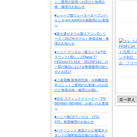
ンご愛用の皆様へお詫びと無償点
検・修理のお知らせ
■シャープ製ウォーターオーブン(ヘ
ルシオ)AX-AW400を御愛用のお客様
へ
■富士通ゼネラル製エアコンDシリ
ーズ（2017年モデル）無償点検・修
理のお知らせ
■ソニー デジタル一眼カメラα™[E
マウント] 用レンズPlanar T*
FE50mm F1.4ZA 「SEL50F14Z」の
一部の製品における無償修理の知ら
せとお詫び
■三菱電機 業務用空調・冷熱機器室
外ユニットご愛用のお客様へのお詫
びと無償点検・修理のお願い
■日立 スティッククリーナー「PV-
BEH900 / BEH800」お使いのお客様
へ
■ソニー製CDラジカセ「CFD-
S70」無償修理のお知らせ
■パナソニック 液晶テレビ据置きス
タンドの無料部品交換のお知らせ