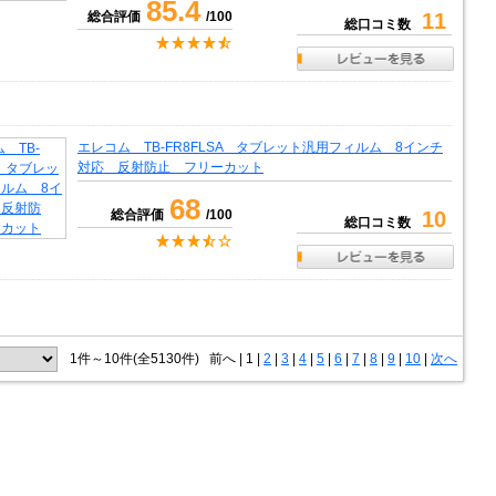
85.4
総合評価
/100
11
総口コミ数
エレコム TB-FR8FLSA タブレット汎用フィルム 8インチ
対応 反射防止 フリーカット
68
総合評価
/100
10
総口コミ数
1件～10件(全5130件)
前へ
|
1 |
2
|
3
|
4
|
5
|
6
|
7
|
8
|
9
|
10
|
次へ