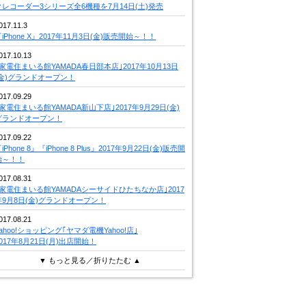
クレコーダー3シリーズ全6機種を7月14日(土)発売
017.11.3
iPhone X』2017年11月3日(金)販売開始～！！
017.10.13
｢家電住まいる館YAMADA春日部本店｣2017年10月13日
(金)グランドオープン！
017.09.29
｢家電住まいる館YAMADA新山下店｣2017年9月29日(金)
グランドオープン！
017.09.22
iPhone 8』『iPhone 8 Plus』2017年9月22日(金)販売開
始～！！
017.08.31
｢家電住まいる館YAMADAシーサイドひたちなか店｣2017
年9月8日(金)グランドオープン！
017.08.21
Yahoo!ショッピング｢ヤマダ電機Yahoo!店｣
2017年8月21日(月)出店開始！
▼ もっと見る／折りたたむ ▲