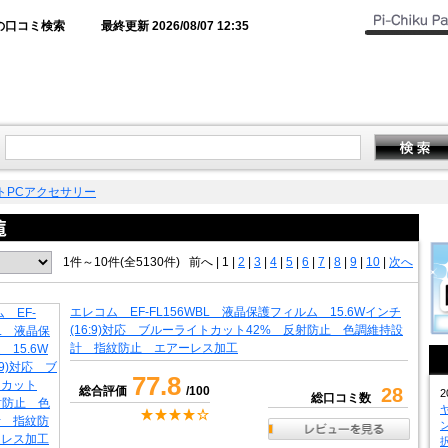
の口コミ検索
最終更新 2026/08/07 12:35
トPCアクセサリー
1件～10件(全5130件)
前へ
|
1 |
2
|
3
|
4
|
5
|
6
|
7
|
8
|
9
|
10
|
次へ
エレコム EF-FL156WBL 液晶保護フィルム 15.6Wインチ
(16:9)対応 ブルーライトカット42% 反射防止 色調維持設
計 指紋防止 エアーレス加工
77.8
総合評価
/100
28
2
総口コミ数