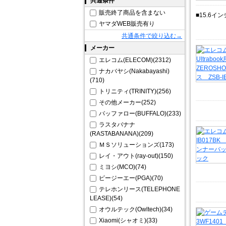
共通条件
販売終了商品を含まない
■15.6イ
ヤマダWEB販売有り
共通条件で絞り込む→
メーカー
エレコム(ELECOM)(2312)
ナカバヤシ(Nakabayashi)
(710)
トリニティ(TRINITY)(256)
その他メーカー(252)
バッファロー(BUFFALO)(233)
ラスタバナナ
(RASTABANANA)(209)
ＭＳソリューションズ(173)
レイ・アウト(ray-out)(150)
ミヨシ(MCO)(74)
ピージーエー(PGA)(70)
テレホンリース(TELEPHONE
LEASE)(54)
オウルテック(Owltech)(34)
Xiaomi(シャオミ)(33)