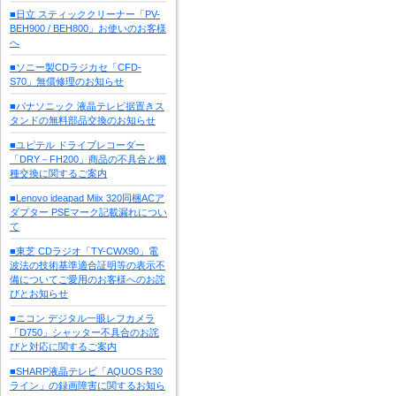
■日立 スティッククリーナー「PV-
BEH900 / BEH800」お使いのお客様
へ
■ソニー製CDラジカセ「CFD-
S70」無償修理のお知らせ
■パナソニック 液晶テレビ据置きス
タンドの無料部品交換のお知らせ
■ユピテル ドライブレコーダー
「DRY－FH200」商品の不具合と機
種交換に関するご案内
■Lenovo ideapad Miix 320同梱ACア
ダプター PSEマーク記載漏れについ
て
■東芝 CDラジオ「TY-CWX90」電
波法の技術基準適合証明等の表示不
備についてご愛用のお客様へのお詫
びとお知らせ
■ニコン デジタル一眼レフカメラ
「D750」シャッター不具合のお詫
びと対応に関するご案内
■SHARP液晶テレビ「AQUOS R30
ライン」の録画障害に関するお知ら