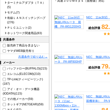
・高速３００Ｍｂｐｓ（規格値）対応
ターミナルアダプタ（ＴＡ）
(5)
モデム(7)
NEC 11ac対応
有線ＬＡＮスイッチングハブ
(276)
82
ＰＬＣユニット(2)
総合評価
ネットワーク関連用品(83)
共通条件
販売終了商品を含まない
ヤマダWEB販売有り
共通条件で絞り込む→
NEC 無線LANル
メーカー
79
総合評価
バッファロー(BUFFALO)(215)
エレコム(ELECOM)(210)
TP-Link(ティーピーリンク)
(187)
アイ・オー・データ機器
(IODATA)(115)
NEC 無線LANルー
その他メーカー(59)
親機単体） PA-W
ネットギア(NETGEAR)(59)
ＮＥＣ(57)