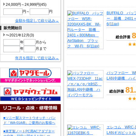
24,000円～24,999円(45)
円～
円
BUFFALO バッフ
ー 親機 2401＋8
金額を指定して絞り込み→
6(11ax)
販売開始日
8
〜2021年12月(3)
総合評価
年
月から
年
月まで
年月を指定して絞り込み→
バッファロー WEX
LAN中継機 ハ
81
総合評価
■ソニー製スマートウオッチ・バン
ド「WA-01A/B」ご愛用のお客様へ
エレコム WRC-11
■東芝製ノートPC用ACアダプター
LANギガビット
の交換・回収に関するお知らせ