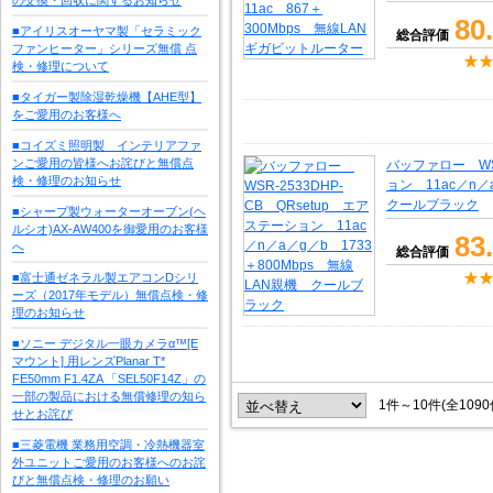
80
■アイリスオーヤマ製「セラミック
総合評価
ファンヒーター」シリーズ無償 点
検・修理について
■タイガー製除湿乾燥機【AHE型】
をご愛用のお客様へ
■コイズミ照明製 インテリアファ
ンご愛用の皆様へお詫びと無償点
バッファロー WSR
検・修理のお知らせ
ョン 11ac／n／
クールブラック
■シャープ製ウォーターオーブン(ヘ
ルシオ)AX-AW400を御愛用のお客様
83
へ
総合評価
■富士通ゼネラル製エアコンDシリ
ーズ（2017年モデル）無償点検・修
理のお知らせ
■ソニー デジタル一眼カメラα™[E
マウント] 用レンズPlanar T*
FE50mm F1.4ZA 「SEL50F14Z」の
一部の製品における無償修理の知ら
1件～10件(全109
せとお詫び
■三菱電機 業務用空調・冷熱機器室
外ユニットご愛用のお客様へのお詫
びと無償点検・修理のお願い