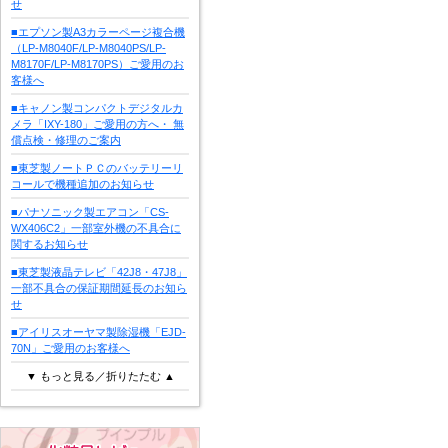
せ
■エプソン製A3カラーページ複合機
（LP-M8040F/LP-M8040PS/LP-
M8170F/LP-M8170PS）ご愛用のお
客様へ
■キャノン製コンパクトデジタルカ
メラ「IXY-180」ご愛用の方へ・ 無
償点検・修理のご案内
■東芝製ノートＰＣのバッテリーリ
コールで機種追加のお知らせ
■パナソニック製エアコン「CS-
WX406C2」一部室外機の不具合に
関するお知らせ
■東芝製液晶テレビ「42J8・47J8」
一部不具合の保証期間延長のお知ら
せ
■アイリスオーヤマ製除湿機「EJD-
70N」ご愛用のお客様へ
▼ もっと見る／折りたたむ ▲