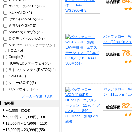
84
総合評価
エイスース(ASUS)(35)
iBUFFALO(34)
ヤマハ(YAMAHA)(23)
ミヨシ(MCO)(18)
Amazon(アマゾン)(9)
バッファロー WE
ロジテック(Logitec)(8)
ン (11ac／n／a
StarTech.com(スターテックド
ットコム)(6)
78
総合評価
Google(5)
HUAWEI(ファーウェイ)(5)
ラトックシステム(RATOC)(4)
j5create(3)
ソニー(SONY)(3)
パンドウイット(3)
バッファロー WCR
ン 11ac／n／a
メーカーで絞り込む→
価格帯
82
総合評価
～5,999円(524)
6,000円～11,999円(199)
12,000円～17,999円(110)
18,000円～23,999円(55)