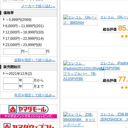
メーカーで絞り込む→
価格帯
エレコム OAバッ
～5,999円(2069)
85
6,000円～11,999円(201)
総合評価
12,000円～16,999円(33)
17,000円～22,999円(14)
23,000円～23,999円(8)
円～
円
金額を指定して絞り込み→
エレコム iPadmi
販売開始日
A13SPVFBK
〜2021年12月(2)
77
年
月から
総合評価
年
月まで
年月を指定して絞り込み→
エレコム ZSB-
ZEROSHOCK