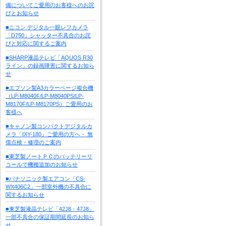
備についてご愛用のお客様へのお詫
びとお知らせ
■ニコン デジタル一眼レフカメラ
「D750」シャッター不具合のお詫
びと対応に関するご案内
■SHARP液晶テレビ「AQUOS R30
ライン」の録画障害に関するお知ら
せ
■エプソン製A3カラーページ複合機
（LP-M8040F/LP-M8040PS/LP-
M8170F/LP-M8170PS）ご愛用のお
客様へ
■キャノン製コンパクトデジタルカ
メラ「IXY-180」ご愛用の方へ・ 無
償点検・修理のご案内
■東芝製ノートＰＣのバッテリーリ
コールで機種追加のお知らせ
■パナソニック製エアコン「CS-
WX406C2」一部室外機の不具合に
関するお知らせ
■東芝製液晶テレビ「42J8・47J8」
一部不具合の保証期間延長のお知ら
せ