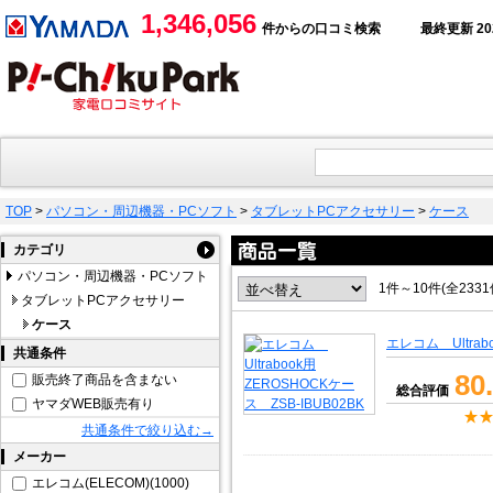
1,346,056
件からの口コミ検索
最終更新 2026
TOP
>
パソコン・周辺機器・PCソフト
>
タブレットPCアクセサリー
>
ケース
カテゴリ
パソコン・周辺機器・PCソフト
1件～10件(全233
タブレットPCアクセサリー
ケース
エレコム Ultrab
共通条件
80
販売終了商品を含まない
総合評価
ヤマダWEB販売有り
共通条件で絞り込む→
メーカー
エレコム(ELECOM)(1000)