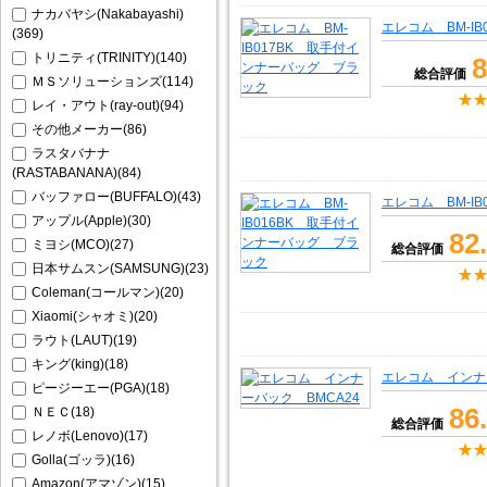
ナカバヤシ(Nakabayashi)
エレコム BM-I
(369)
トリニティ(TRINITY)(140)
8
総合評価
ＭＳソリューションズ(114)
レイ・アウト(ray-out)(94)
その他メーカー(86)
ラスタバナナ
(RASTABANANA)(84)
バッファロー(BUFFALO)(43)
エレコム BM-I
アップル(Apple)(30)
82
ミヨシ(MCO)(27)
総合評価
日本サムスン(SAMSUNG)(23)
Coleman(コールマン)(20)
Xiaomi(シャオミ)(20)
ラウト(LAUT)(19)
キング(king)(18)
エレコム インナ
ピージーエー(PGA)(18)
86
ＮＥＣ(18)
総合評価
レノボ(Lenovo)(17)
Golla(ゴッラ)(16)
Amazon(アマゾン)(15)