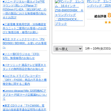
PCバッグ エレコム
■ソニー デジタル一眼カメラα™[E
マウント] 用レンズPlanar T*
ングバッグ「ZER
FE50mm F1.4ZA 「SEL50F14Z」の
8
一部の製品における無償修理の知ら
総合評価
せとお詫び
■三菱電機 業務用空調・冷熱機器室
外ユニットご愛用のお客様へのお詫
びと無償点検・修理のお願い
■日立 スティッククリーナー「PV-
BEH900 / BEH800」お使いのお客様
へ
1件～10件(全233
■ソニー製CDラジカセ「CFD-
S70」無償修理のお知らせ
■パナソニック 液晶テレビ据置きス
タンドの無料部品交換のお知らせ
■ユピテル ドライブレコーダー
「DRY－FH200」商品の不具合と機
種交換に関するご案内
■Lenovo ideapad Miix 320同梱ACア
ダプター PSEマーク記載漏れについ
て
■東芝 CDラジオ「TY-CWX90」電
波法の技術基準適合証明等の表示不