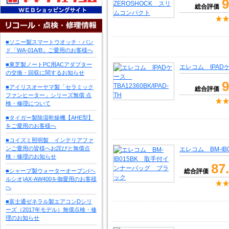
9
総合評価
■ソニー製スマートウオッチ・バン
ド「WA-01A/B」ご愛用のお客様へ
■東芝製ノートPC用ACアダプター
エレコム IPADケー
の交換・回収に関するお知らせ
9
■アイリスオーヤマ製「セラミック
総合評価
ファンヒーター」シリーズ無償 点
検・修理について
■タイガー製除湿乾燥機【AHE型】
をご愛用のお客様へ
■コイズミ照明製 インテリアファ
ンご愛用の皆様へお詫びと無償点
エレコム BM-I
検・修理のお知らせ
87
■シャープ製ウォーターオーブン(ヘ
総合評価
ルシオ)AX-AW400を御愛用のお客様
へ
■富士通ゼネラル製エアコンDシリ
ーズ（2017年モデル）無償点検・修
理のお知らせ