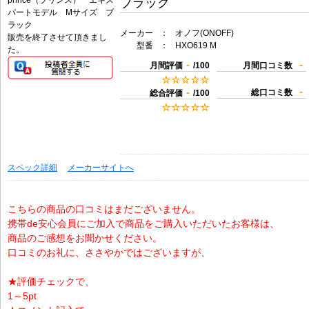
ブラック
メーカー
：
オノフ(ONOFF)
販売を終了させて頂きまし
型番
：
HXO619 M
た。
-
-
月間評価
/100
月間口コミ数
-
-
総口コミ数
総合評価
/100
スペック詳細
メーカーサイトへ
こちらの商品の口コミはまだございません。
携帯de安心会員にご加入で商品をご購入いただいたお客様は、
商品のご感想をお聞かせください。
口コミのお礼に、ささやかではございますが、
★評価チェックで、
1～5pt