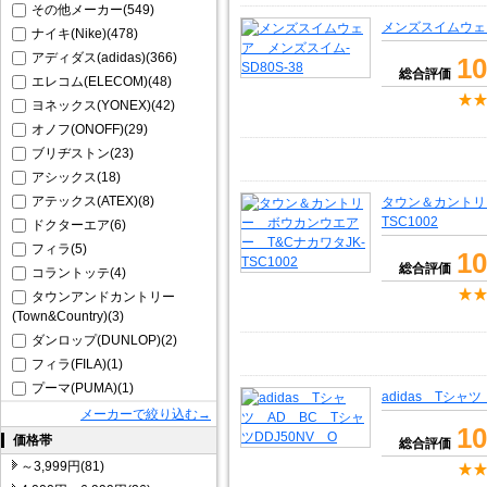
その他メーカー(549)
メンズスイムウェア
ナイキ(Nike)(478)
アディダス(adidas)(366)
10
総合評価
エレコム(ELECOM)(48)
ヨネックス(YONEX)(42)
オノフ(ONOFF)(29)
ブリヂストン(23)
アシックス(18)
アテックス(ATEX)(8)
タウン＆カントリ
TSC1002
ドクターエア(6)
フィラ(5)
10
総合評価
コラントッテ(4)
タウンアンドカントリー
(Town&Country)(3)
ダンロップ(DUNLOP)(2)
フィラ(FILA)(1)
プーマ(PUMA)(1)
adidas Tシャ
メーカーで絞り込む→
10
価格帯
総合評価
～3,999円(81)