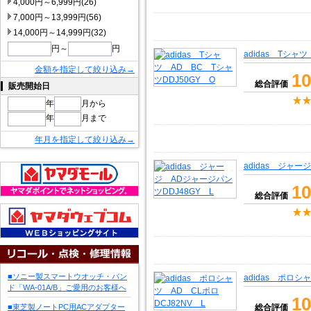
4,000円～6,999円(26)
7,000円～13,999円(56)
14,000円～14,999円(32)
円～
円
adidas Tシャ
金額を指定して絞り込み→
10
総合評価
販売開始日
年
月から
年
月まで
年月を指定して絞り込み→
adidas ジャー
10
総合評価
■ソニー製スマートウオッチ・バン
adidas ポロシ
ド「WA-01A/B」ご愛用のお客様へ
10
■東芝製ノートPC用ACアダプター
総合評価