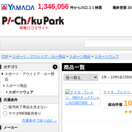
1,346,056
件からの口コミ検索
最終更新 2026
TOP
>
スポーツ・アウトドア・カー用品
>
スポーツ用品
>
スポーツウェア
カテゴリ
スポーツ・アウトドア・カー用
1件～10件(全158
品
スポーツ用品
ナイキ Tシャツ N
スポーツウェア
共通条件
10
総合評価
販売終了商品を含まない
ヤマダWEB販売有り
共通条件で絞り込む→
メーカー