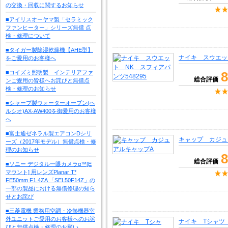
の交換・回収に関するお知らせ
■アイリスオーヤマ製「セラミック
ファンヒーター」シリーズ無償 点
検・修理について
■タイガー製除湿乾燥機【AHE型】
ナイキ スウエット
をご愛用のお客様へ
■コイズミ照明製 インテリアファ
8
総合評価
ンご愛用の皆様へお詫びと無償点
検・修理のお知らせ
■シャープ製ウォーターオーブン(ヘ
ルシオ)AX-AW400を御愛用のお客様
へ
■富士通ゼネラル製エアコンDシリ
キャップ カジュ
ーズ（2017年モデル）無償点検・修
理のお知らせ
8
総合評価
■ソニー デジタル一眼カメラα™[E
マウント] 用レンズPlanar T*
FE50mm F1.4ZA 「SEL50F14Z」の
一部の製品における無償修理の知ら
せとお詫び
■三菱電機 業務用空調・冷熱機器室
外ユニットご愛用のお客様へのお詫
ナイキ Tシャツ N
びと無償点検・修理のお願い