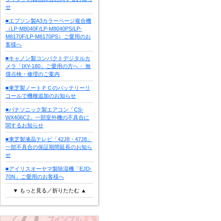
せ
■エプソン製A3カラーページ複合機
（LP-M8040F/LP-M8040PS/LP-
M8170F/LP-M8170PS）ご愛用のお
客様へ
■キャノン製コンパクトデジタルカ
メラ「IXY-180」ご愛用の方へ・ 無
償点検・修理のご案内
■東芝製ノートＰＣのバッテリーリ
コールで機種追加のお知らせ
■パナソニック製エアコン「CS-
WX406C2」一部室外機の不具合に
関するお知らせ
■東芝製液晶テレビ「42J8・47J8」
一部不具合の保証期間延長のお知ら
せ
■アイリスオーヤマ製除湿機「EJD-
70N」ご愛用のお客様へ
▼ もっと見る／折りたたむ ▲