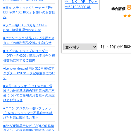
8
■日立 スティッククリーナー「PV-
総合評価
BEH900 / BEH800」お使いのお客様
へ
■ソニー製CDラジカセ「CFD-
S70」無償修理のお知らせ
■パナソニック 液晶テレビ据置きス
タンドの無料部品交換のお知らせ
1件～10件(全158
■ユピテル ドライブレコーダー
「DRY－FH200」商品の不具合と機
種交換に関するご案内
■Lenovo ideapad Miix 320同梱ACア
ダプター PSEマーク記載漏れについ
て
■東芝 CDラジオ「TY-CWX90」電
波法の技術基準適合証明等の表示不
備についてご愛用のお客様へのお詫
びとお知らせ
■ニコン デジタル一眼レフカメラ
「D750」シャッター不具合のお詫
びと対応に関するご案内
■SHARP液晶テレビ「AQUOS R30
ライン」の録画障害に関するお知ら