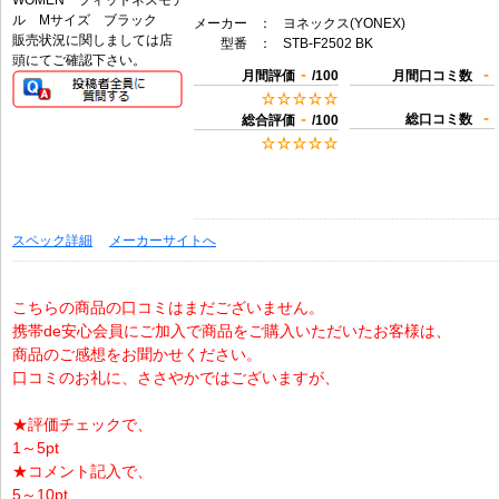
メーカー
：
ヨネックス(YONEX)
販売状況に関しましては店
型番
：
STB-F2502 BK
頭にてご確認下さい。
-
-
月間評価
/100
月間口コミ数
-
-
総口コミ数
総合評価
/100
スペック詳細
メーカーサイトへ
こちらの商品の口コミはまだございません。
携帯de安心会員にご加入で商品をご購入いただいたお客様は、
商品のご感想をお聞かせください。
口コミのお礼に、ささやかではございますが、
★評価チェックで、
1～5pt
★コメント記入で、
5～10pt