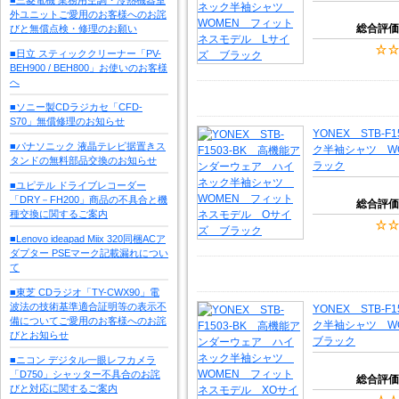
外ユニットご愛用のお客様へのお詫
総合評価
びと無償点検・修理のお願い
■日立 スティッククリーナー「PV-
BEH900 / BEH800」お使いのお客様
へ
■ソニー製CDラジカセ「CFD-
S70」無償修理のお知らせ
YONEX STB-
■パナソニック 液晶テレビ据置きス
ク半袖シャツ W
タンドの無料部品交換のお知らせ
ラック
■ユピテル ドライブレコーダー
「DRY－FH200」商品の不具合と機
総合評価
種交換に関するご案内
■Lenovo ideapad Miix 320同梱ACア
ダプター PSEマーク記載漏れについ
て
■東芝 CDラジオ「TY-CWX90」電
波法の技術基準適合証明等の表示不
YONEX STB-
備についてご愛用のお客様へのお詫
ク半袖シャツ W
びとお知らせ
ブラック
■ニコン デジタル一眼レフカメラ
「D750」シャッター不具合のお詫
総合評価
びと対応に関するご案内