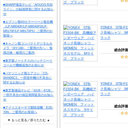
■SHARP液晶テレビ「AQUOS R30
ライン」の録画障害に関するお知ら
せ
■エプソン製A3カラーページ複合機
（LP-M8040F/LP-M8040PS/LP-
YONEX STB-
M8170F/LP-M8170PS）ご愛用のお
ク長袖シャツ W
客様へ
ラック
■キャノン製コンパクトデジタルカ
メラ「IXY-180」ご愛用の方へ・ 無
総合評価
償点検・修理のご案内
■東芝製ノートＰＣのバッテリーリ
コールで機種追加のお知らせ
■パナソニック製エアコン「CS-
WX406C2」一部室外機の不具合に
関するお知らせ
YONEX STB-
ク長袖シャツ W
■東芝製液晶テレビ「42J8・47J8」
ラック
一部不具合の保証期間延長のお知ら
せ
総合評価
■アイリスオーヤマ製除湿機「EJD-
70N」ご愛用のお客様へ
▼ もっと見る／折りたたむ ▲