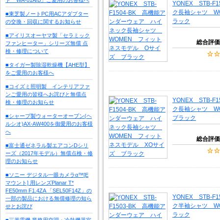
YONEX STB-
ク長袖シャツ W
■東芝製ノートPC用ACアダプター
ラック
の交換・回収に関するお知らせ
■アイリスオーヤマ製「セラミック
総合評価
ファンヒーター」シリーズ無償 点
検・修理について
■タイガー製除湿乾燥機【AHE型】
をご愛用のお客様へ
■コイズミ照明製 インテリアファ
ンご愛用の皆様へお詫びと無償点
YONEX STB-
検・修理のお知らせ
ク長袖シャツ W
■シャープ製ウォーターオーブン(ヘ
ブラック
ルシオ)AX-AW400を御愛用のお客様
へ
総合評価
■富士通ゼネラル製エアコンDシリ
ーズ（2017年モデル）無償点検・修
理のお知らせ
■ソニー デジタル一眼カメラα™[E
マウント] 用レンズPlanar T*
FE50mm F1.4ZA 「SEL50F14Z」の
YONEX STB-
一部の製品における無償修理の知ら
ク半袖シャツ W
せとお詫び
ラック
■三菱電機 業務用空調・冷熱機器室