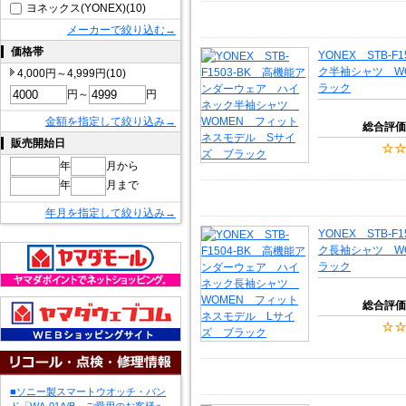
ヨネックス(YONEX)(10)
メーカーで絞り込む→
価格帯
YONEX STB-
ク半袖シャツ W
4,000円～4,999円(10)
ラック
円～
円
金額を指定して絞り込み→
総合評価
販売開始日
年
月から
年
月まで
年月を指定して絞り込み→
YONEX STB-
ク長袖シャツ W
ラック
総合評価
■ソニー製スマートウオッチ・バン
ド「WA-01A/B」ご愛用のお客様へ