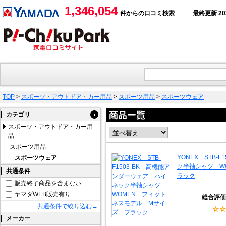
1,346,054
件からの口コミ検索
最終更新 2026
TOP
>
スポーツ・アウトドア・カー用品
>
スポーツ用品
>
スポーツウェア
カテゴリ
スポーツ・アウトドア・カー用
品
スポーツ用品
YONEX STB-
スポーツウェア
ク半袖シャツ W
共通条件
ラック
販売終了商品を含まない
ヤマダWEB販売有り
総合評価
共通条件で絞り込む→
メーカー