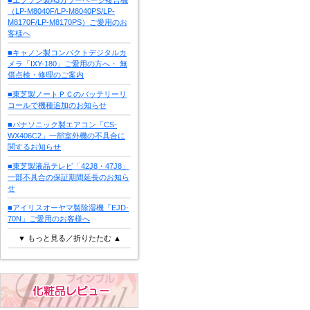
（LP-M8040F/LP-M8040PS/LP-
M8170F/LP-M8170PS）ご愛用のお
客様へ
■キャノン製コンパクトデジタルカ
メラ「IXY-180」ご愛用の方へ・ 無
償点検・修理のご案内
■東芝製ノートＰＣのバッテリーリ
コールで機種追加のお知らせ
■パナソニック製エアコン「CS-
WX406C2」一部室外機の不具合に
関するお知らせ
■東芝製液晶テレビ「42J8・47J8」
一部不具合の保証期間延長のお知ら
せ
■アイリスオーヤマ製除湿機「EJD-
70N」ご愛用のお客様へ
▼ もっと見る／折りたたむ ▲