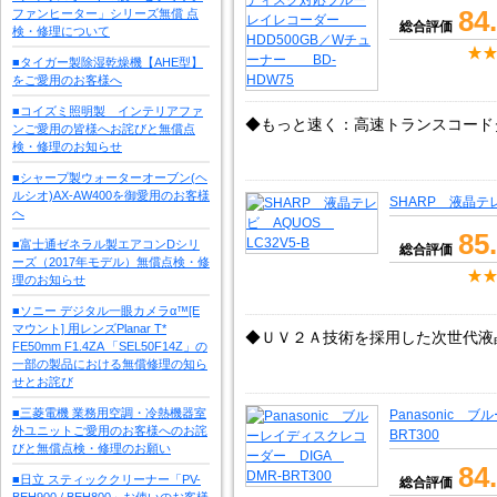
84
ファンヒーター」シリーズ無償 点
総合評価
検・修理について
■タイガー製除湿乾燥機【AHE型】
をご愛用のお客様へ
■コイズミ照明製 インテリアファ
◆もっと速く：高速トランスコード
ンご愛用の皆様へお詫びと無償点
検・修理のお知らせ
■シャープ製ウォーターオーブン(ヘ
ルシオ)AX-AW400を御愛用のお客様
SHARP 液晶テレ
へ
85
■富士通ゼネラル製エアコンDシリ
総合評価
ーズ（2017年モデル）無償点検・修
理のお知らせ
■ソニー デジタル一眼カメラα™[E
マウント] 用レンズPlanar T*
◆ＵＶ２Ａ技術を採用した次世代液
FE50mm F1.4ZA 「SEL50F14Z」の
一部の製品における無償修理の知ら
せとお詫び
■三菱電機 業務用空調・冷熱機器室
Panasonic 
外ユニットご愛用のお客様へのお詫
BRT300
びと無償点検・修理のお願い
84
■日立 スティッククリーナー「PV-
総合評価
BEH900 / BEH800」お使いのお客様