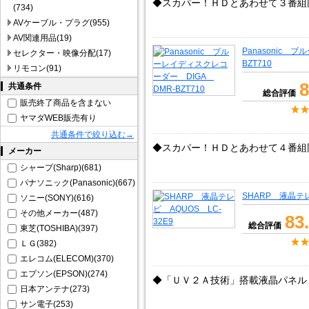
◆スカパー！ＨＤとあわせて３番組
(734)
AVケーブル・プラグ(955)
AV関連用品(19)
Panasonic 
セレクター・映像分配(17)
BZT710
リモコン(91)
8
共通条件
総合評価
販売終了商品を含まない
ヤマダWEB販売有り
共通条件で絞り込む→
◆スカパー！ＨＤとあわせて４番組
メーカー
シャープ(Sharp)(681)
パナソニック(Panasonic)(667)
SHARP 液晶テレ
ソニー(SONY)(616)
その他メーカー(487)
83
総合評価
東芝(TOSHIBA)(397)
ＬＧ(382)
エレコム(ELECOM)(370)
エプソン(EPSON)(274)
◆「ＵＶ２Ａ技術」搭載液晶パネル
日本アンテナ(273)
サン電子(253)