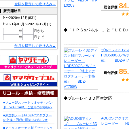
84
金額を指定して絞り込み→
総合評価
販売開始日
〜2020年12月(831)
2021年01月〜2021年12月(1)
◆「ＩＰＳαパネル 」と「ＬＥＤ
年
月から
年
月まで
年月を指定して絞り込み→
ブルーレイ3D
HDD500GB
載」 BDZ-AT7
85
総合評価
◆ブルーレイ３Ｄ再生対応
■ソニー製スマートウオッチ・バン
ド「WA-01A/B」ご愛用のお客様へ
■東芝製ノートPC用ACアダプター
AQUOS(アク
の交換・回収に関するお知らせ
レコーダー HDD
■アイリスオーヤマ製「セラミック