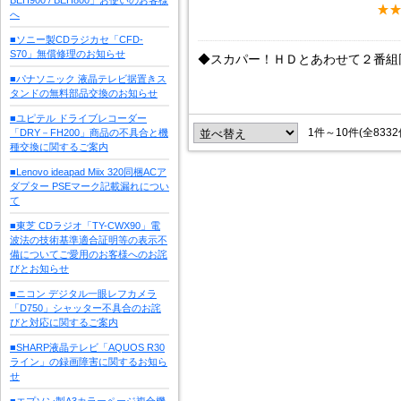
へ
■ソニー製CDラジカセ「CFD-
S70」無償修理のお知らせ
◆スカパー！ＨＤとあわせて２番組
■パナソニック 液晶テレビ据置きス
タンドの無料部品交換のお知らせ
■ユピテル ドライブレコーダー
1件～10件(全833
「DRY－FH200」商品の不具合と機
種交換に関するご案内
■Lenovo ideapad Miix 320同梱ACア
ダプター PSEマーク記載漏れについ
て
■東芝 CDラジオ「TY-CWX90」電
波法の技術基準適合証明等の表示不
備についてご愛用のお客様へのお詫
びとお知らせ
■ニコン デジタル一眼レフカメラ
「D750」シャッター不具合のお詫
びと対応に関するご案内
■SHARP液晶テレビ「AQUOS R30
ライン」の録画障害に関するお知ら
せ
■エプソン製A3カラーページ複合機