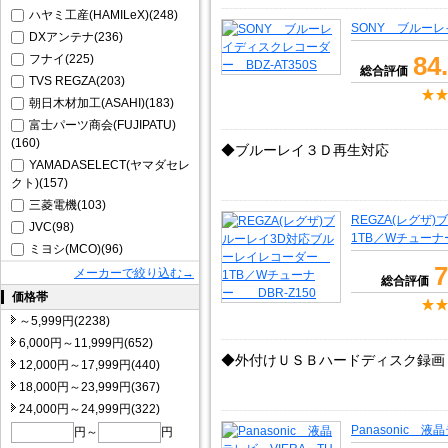
ハヤミ工産(HAMILeX)(248)
SONY ブルーレ
DXアンテナ(236)
84
フナイ(225)
総合評価
TVS REGZA(203)
朝日木材加工(ASAHI)(183)
富士パーツ商会(FUJIPATU)
(160)
◆ブルーレイ３Ｄ再生対応
YAMADASELECT(ヤマダセレ
クト)(157)
三菱電機(103)
REGZA(レグ
JVC(98)
1TB／Wチューナ
ミヨシ(MCO)(96)
7
メーカーで絞り込む→
総合評価
価格帯
～5,999円(2238)
6,000円～11,999円(652)
◆外付けＵＳＢハードディスク録画
12,000円～17,999円(440)
18,000円～23,999円(367)
24,000円～24,999円(322)
Panasonic 液
円～
円