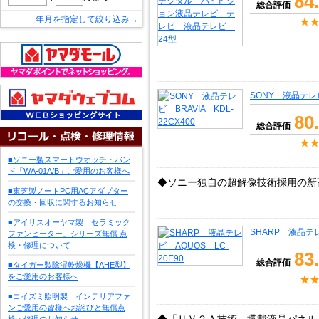
84
総合評価
年月を指定して絞り込み→
SONY 液晶テレビ 
80
総合評価
■ソニー製スマートウオッチ・バン
ド「WA-01A/B」ご愛用のお客様へ
◆ソニー独自の超解像技術採用の新高画
■東芝製ノートPC用ACアダプター
の交換・回収に関するお知らせ
■アイリスオーヤマ製「セラミック
SHARP 液晶テレ
ファンヒーター」シリーズ無償 点
検・修理について
83
総合評価
■タイガー製除湿乾燥機【AHE型】
をご愛用のお客様へ
■コイズミ照明製 インテリアファ
ンご愛用の皆様へお詫びと無償点
検・修理のお知らせ