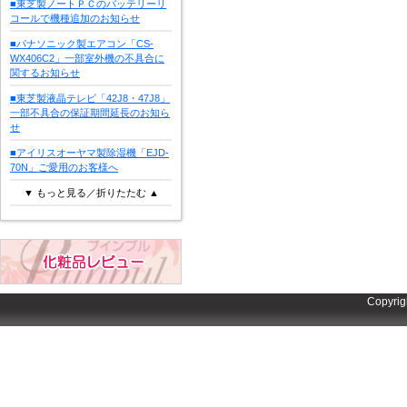
■東芝製ノートＰＣのバッテリーリ
コールで機種追加のお知らせ
■パナソニック製エアコン「CS-
WX406C2」一部室外機の不具合に
関するお知らせ
■東芝製液晶テレビ「42J8・47J8」
一部不具合の保証期間延長のお知ら
せ
■アイリスオーヤマ製除湿機「EJD-
70N」ご愛用のお客様へ
▼ もっと見る／折りたたむ ▲
Copyrig