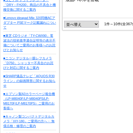
「DRY－FH200」商品の不具合と機
種交換に関するご案内
■Lenovo ideapad Miix 320同梱ACア
ダプター PSEマーク記載漏れについ
1件～10件(全36
て
■東芝 CDラジオ「TY-CWX90」電
波法の技術基準適合証明等の表示不
備についてご愛用のお客様へのお詫
びとお知らせ
■ニコン デジタル一眼レフカメラ
「D750」シャッター不具合のお詫
びと対応に関するご案内
■SHARP液晶テレビ「AQUOS R30
ライン」の録画障害に関するお知ら
せ
■エプソン製A3カラーページ複合機
（LP-M8040F/LP-M8040PS/LP-
M8170F/LP-M8170PS）ご愛用のお
客様へ
■キャノン製コンパクトデジタルカ
メラ「IXY-180」ご愛用の方へ・ 無
償点検・修理のご案内