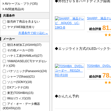
◆外付けＵＳＢハードディスク録画
AVケーブル・プラグ(35)
AV関連用品(4)
共通条件
SHARP 液晶テレ
販売終了商品を含まない
81
ヤマダWEB販売有り
総合評価
共通条件で絞り込む→
メーカー
朝日木材加工(ASAHI)(37)
◆エッジライト方式のLEDバック
その他メーカー(33)
ハヤミ工産(HAMILeX)(27)
YAMADASELECT(ヤマダセレ
クト)(26)
TOSHIBA DV
パナソニック(Panasonic)(24)
78
シャープ(Sharp)(21)
総合評価
ソニー(SONY)(18)
DXアンテナ(16)
東芝(TOSHIBA)(15)
◆かんたん予約
Wizz (ウィズ)(10)
アイ・オー・データ機器
(IODATA)(10)