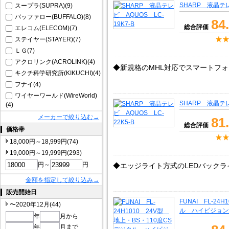
SHARP 液晶テレ
スープラ(SUPRA)(9)
バッファロー(BUFFALO)(8)
84
総合評価
エレコム(ELECOM)(7)
ステイヤー(STAYER)(7)
ＬＧ(7)
アクロリンク(ACROLINK)(4)
◆新規格のMHL対応でスマートフ
キクチ科学研究所(KIKUCHI)(4)
フナイ(4)
ワイヤーワールド(WireWorld)
SHARP 液晶テレ
(4)
メーカーで絞り込む→
81
総合評価
価格帯
18,000円～18,999円(74)
19,000円～19,999円(293)
円～
円
◆エッジライト方式のLEDバック
金額を指定して絞り込み→
販売開始日
FUNAI FL-24
〜2020年12月(44)
ル ハイビジョン
年
月から
年
月まで