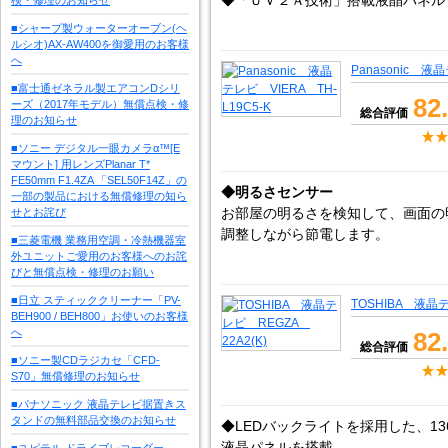
◆「ＵＶ２Ａ技術」搭載液晶パネル
■シャープ製ウォーターオーブン(ヘ
ルシオ)AX-AW400を御愛用のお客様
へ
Panasonic 液晶
■富士通ゼネラル製エアコンDシリ
82
ーズ（2017年モデル）無償点検・修
総合評価
理のお知らせ
■ソニー デジタル一眼カメラα™[E
マウント] 用レンズPlanar T*
FE50mm F1.4ZA 「SEL50F14Z」の
◆明るさセンサー
一部の製品における無償修理の知ら
お部屋の明るさを検知して、画面の
せとお詫び
調整しながら節電します。
■三菱電機 業務用空調・冷熱機器室
外ユニットご愛用のお客様へのお詫
びと無償点検・修理のお願い
■日立 スティッククリーナー「PV-
TOSHIBA 液晶テ
BEH900 / BEH800」お使いのお客様
へ
82
総合評価
■ソニー製CDラジカセ「CFD-
S70」無償修理のお知らせ
■パナソニック 液晶テレビ据置きス
タンドの無料部品交換のお知らせ
◆LEDバックライトを採用した、136
液晶パネルを搭載
■ユピテル ドライブレコーダー