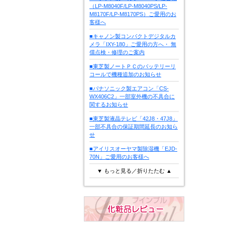
（LP-M8040F/LP-M8040PS/LP-
M8170F/LP-M8170PS）ご愛用のお
客様へ
■キャノン製コンパクトデジタルカ
メラ「IXY-180」ご愛用の方へ・ 無
償点検・修理のご案内
■東芝製ノートＰＣのバッテリーリ
コールで機種追加のお知らせ
■パナソニック製エアコン「CS-
WX406C2」一部室外機の不具合に
関するお知らせ
■東芝製液晶テレビ「42J8・47J8」
一部不具合の保証期間延長のお知ら
せ
■アイリスオーヤマ製除湿機「EJD-
70N」ご愛用のお客様へ
▼ もっと見る／折りたたむ ▲