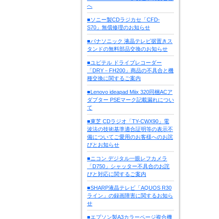
へ
■ソニー製CDラジカセ「CFD-
S70」無償修理のお知らせ
■パナソニック 液晶テレビ据置きス
タンドの無料部品交換のお知らせ
■ユピテル ドライブレコーダー
「DRY－FH200」商品の不具合と機
種交換に関するご案内
■Lenovo ideapad Miix 320同梱ACア
ダプター PSEマーク記載漏れについ
て
■東芝 CDラジオ「TY-CWX90」電
波法の技術基準適合証明等の表示不
備についてご愛用のお客様へのお詫
びとお知らせ
■ニコン デジタル一眼レフカメラ
「D750」シャッター不具合のお詫
びと対応に関するご案内
■SHARP液晶テレビ「AQUOS R30
ライン」の録画障害に関するお知ら
せ
■エプソン製A3カラーページ複合機