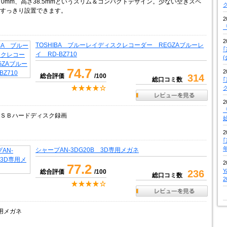
70mm、高さ38.5mmというスリム＆コンパクトデザイン。少ない空きスペ
すっきり設置できます。
2
『
2
TOSHIBA ブルーレイディスクレコーダー REGZAブルーレ
イ RD-BZ710
74.7
2
総合評価
/100
314
総口コミ数
2
『
ＳＢハードディスク録画
2
シャープAN-3DG20B 3D専用メガネ
2
77.2
総合評価
/100
236
総口コミ数
専用メガネ