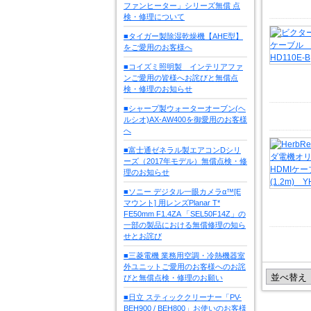
ファンヒーター」シリーズ無償 点
検・修理について
■タイガー製除湿乾燥機【AHE型】
をご愛用のお客様へ
■コイズミ照明製 インテリアファ
ンご愛用の皆様へお詫びと無償点
検・修理のお知らせ
■シャープ製ウォーターオーブン(ヘ
ルシオ)AX-AW400を御愛用のお客様
へ
■富士通ゼネラル製エアコンDシリ
ーズ（2017年モデル）無償点検・修
理のお知らせ
■ソニー デジタル一眼カメラα™[E
マウント] 用レンズPlanar T*
FE50mm F1.4ZA 「SEL50F14Z」の
一部の製品における無償修理の知ら
せとお詫び
■三菱電機 業務用空調・冷熱機器室
外ユニットご愛用のお客様へのお詫
びと無償点検・修理のお願い
■日立 スティッククリーナー「PV-
BEH900 / BEH800」お使いのお客様