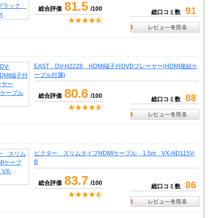
81.5
総合評価
/100
91
総口コミ数
EAST DV-H2228 HDMI端子付DVDプレーヤー(HDMI接続ケ
ーブル付属)
80.6
総合評価
/100
88
総口コミ数
ビクター スリムタイプHDMIケーブル 1.5m VX-HD115V-
B
83.7
総合評価
/100
86
総口コミ数