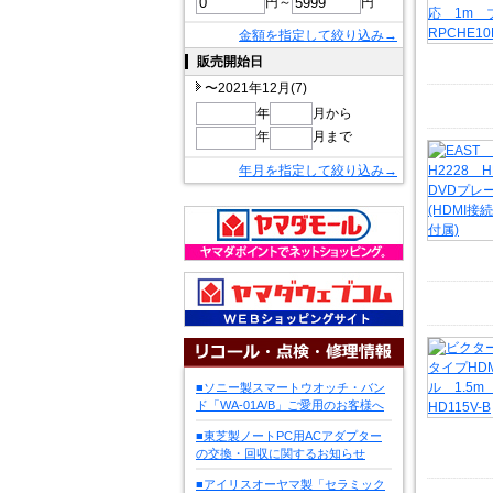
円～
円
金額を指定して絞り込み→
販売開始日
〜2021年12月(7)
年
月から
年
月まで
年月を指定して絞り込み→
■ソニー製スマートウオッチ・バン
ド「WA-01A/B」ご愛用のお客様へ
■東芝製ノートPC用ACアダプター
の交換・回収に関するお知らせ
■アイリスオーヤマ製「セラミック