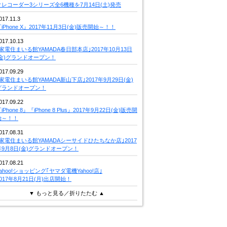
クレコーダー3シリーズ全6機種を7月14日(土)発売
017.11.3
iPhone X』2017年11月3日(金)販売開始～！！
017.10.13
｢家電住まいる館YAMADA春日部本店｣2017年10月13日
(金)グランドオープン！
017.09.29
｢家電住まいる館YAMADA新山下店｣2017年9月29日(金)
グランドオープン！
017.09.22
iPhone 8』『iPhone 8 Plus』2017年9月22日(金)販売開
始～！！
017.08.31
｢家電住まいる館YAMADAシーサイドひたちなか店｣2017
年9月8日(金)グランドオープン！
017.08.21
Yahoo!ショッピング｢ヤマダ電機Yahoo!店｣
2017年8月21日(月)出店開始！
▼ もっと見る／折りたたむ ▲