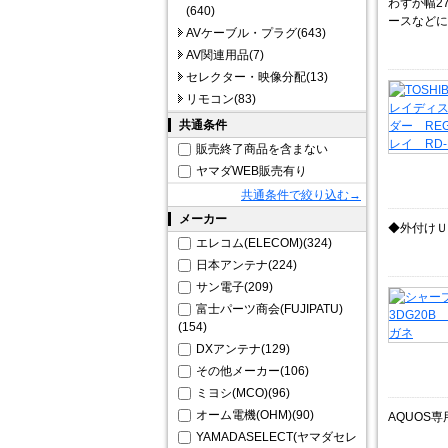
わずか幅2
(640)
ースなどに
AVケーブル・プラグ(643)
AV関連用品(7)
セレクター・映像分配(13)
リモコン(83)
共通条件
販売終了商品を含まない
ヤマダWEB販売有り
共通条件で絞り込む→
メーカー
◆外付けＵ
エレコム(ELECOM)(324)
日本アンテナ(224)
サン電子(209)
富士パーツ商会(FUJIPATU)
(154)
DXアンテナ(129)
その他メーカー(106)
ミヨシ(MCO)(96)
オーム電機(OHM)(90)
AQUOS
YAMADASELECT(ヤマダセレ