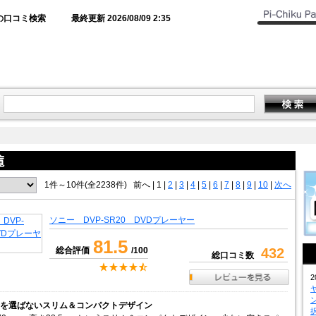
の口コミ検索
最終更新 2026/08/09 2:35
1件～10件(全2238件)
前へ
|
1 |
2
|
3
|
4
|
5
|
6
|
7
|
8
|
9
|
10
|
次へ
ソニー DVP-SR20 DVDプレーヤー
81.5
総合評価
/100
432
総口コミ数
2
を選ばないスリム＆コンパクトデザイン