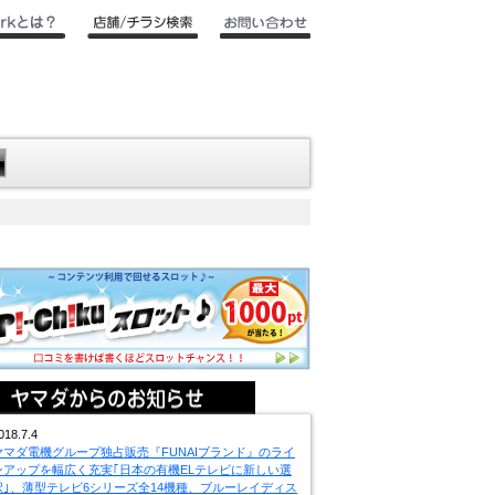
018.7.4
ヤマダ電機グループ独占販売『FUNAIブランド』のライ
ンアップを幅広く充実｢日本の有機ELテレビに新しい選
択｣、薄型テレビ6シリーズ全14機種、ブルーレイディス