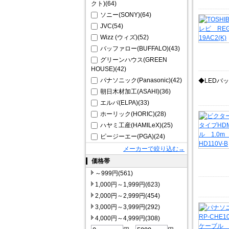
クト)(64)
ソニー(SONY)(64)
JVC(54)
Wizz (ウィズ)(52)
バッファロー(BUFFALO)(43)
グリーンハウス(GREEN
HOUSE)(42)
パナソニック(Panasonic)(42)
◆LEDバ
朝日木材加工(ASAHI)(36)
エルパ(ELPA)(33)
ホーリック(HORIC)(28)
ハヤミ工産(HAMILeX)(25)
ピージーエー(PGA)(24)
メーカーで絞り込む→
価格帯
～999円(561)
1,000円～1,999円(623)
2,000円～2,999円(454)
3,000円～3,999円(292)
4,000円～4,999円(308)