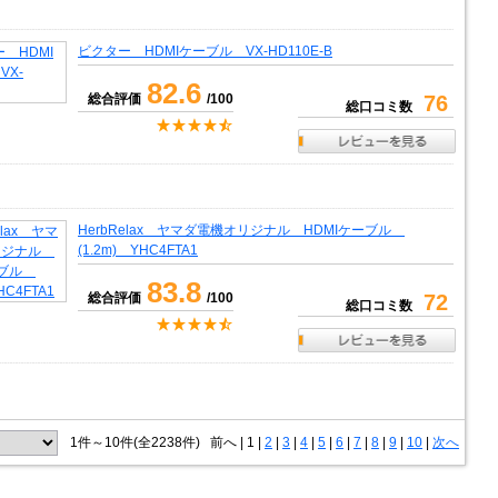
ビクター HDMIケーブル VX-HD110E-B
82.6
総合評価
/100
76
総口コミ数
HerbRelax ヤマダ電機オリジナル HDMIケーブル
(1.2m) YHC4FTA1
83.8
総合評価
/100
72
総口コミ数
1件～10件(全2238件)
前へ
|
1 |
2
|
3
|
4
|
5
|
6
|
7
|
8
|
9
|
10
|
次へ