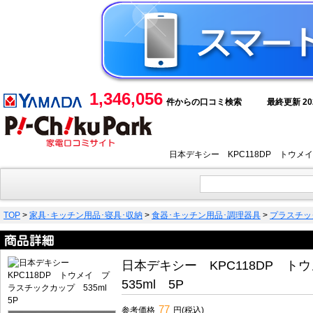
1,346,056
件からの口コミ検索
最終更新 2026
日本デキシー KPC118DP トウメ
TOP
>
家具･キッチン用品･寝具･収納
>
食器･キッチン用品･調理器具
>
プラスチッ
日本デキシー KPC118DP 
535ml 5P
77
参考価格
円(税込)