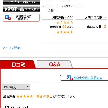
メーカー
：
その他メーカー
型番
：
-
-
月間評価
/100
月間口コミ数
2
90
総口コミ数
総合評価
/100
スペック詳細
口コミ
Ｑ＆Ａ
投稿者全員に質問する
総合評価
男性 45歳
かび?び?ぽり?さん
【口コミコメント】