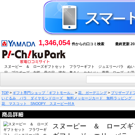
1,346,054
件からの口コミ検索
最終更新 2026
スヌーピー ＆ ローズギフトセット フラワーギフト ジュエリーバラ ぬい
日 プロポーズ 女性 母の日 彼女 奥さん かわいい 薔薇 ローズ お花 
TOP
>
ギフト専門ショップ「ギフトモール」
>
花、ガーデニング
>
プリザーブド
いぐるみ バラ ダイヤモンドローズ 無料メッセージカード 無料ラッピング
花 マスコット SNOOPY スヌーピー付き
スヌーピー ＆ ローズギ