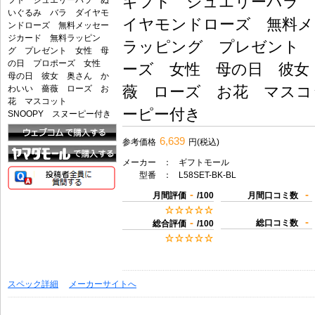
ギフト ジュエリーバラ 
イヤモンドローズ 無料メ
ラッピング プレゼント 
ーズ 女性 母の日 彼女
薇 ローズ お花 マスコッ
ーピー付き
6,639
参考価格
円(税込)
メーカー
：
ギフトモール
型番
：
L58SET-BK-BL
-
-
月間評価
/100
月間口コミ数
-
-
総口コミ数
総合評価
/100
スペック詳細
メーカーサイトへ