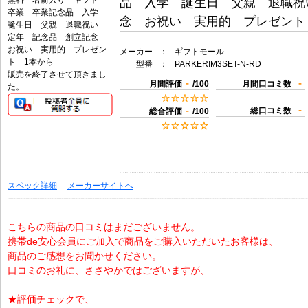
品 入学 誕生日 父親 退職祝
念 お祝い 実用的 プレゼント
メーカー
：
ギフトモール
型番
：
PARKERIM3SET-N-RD
販売を終了させて頂きまし
-
-
月間評価
/100
月間口コミ数
た。
-
-
総口コミ数
総合評価
/100
スペック詳細
メーカーサイトへ
こちらの商品の口コミはまだございません。
携帯de安心会員にご加入で商品をご購入いただいたお客様は、
商品のご感想をお聞かせください。
口コミのお礼に、ささやかではございますが、
★評価チェックで、