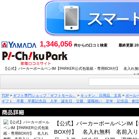
1,346,056
件からの口コミ検索
最終更新 2026
【公式】パーカーボールペンIM【PARKER公式包装紙・専用BOX付】 名
お
TOP
>
ギフト専門ショップ「ギフトモール」
>
キッチン、日用品、文具
>
ボール
ギフト 卒業 卒業記念品 入学 誕生日 父親 退職祝い 定年 記念品 創立
【公式】パーカーボールペンIM【
BOX付】 名入れ無料 名前入