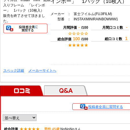
インボー」 1パック（10枚入）
メーカー
：
富士フイルム(FUJIFILM)
販売を終了させて頂きまし
型番
：
INSTAXMINIRAINBOWWW1
た。
-
-
月間評価
/100
月間口コミ数
1
100
総口コミ数
総合評価
/100
スペック詳細
メーカーサイトへ
口コミ
Ｑ＆Ａ
投稿者全員に質問する
総合評価
男性 45歳
NoNoNoさん