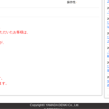
操作性
-
2
『
2
。
いただいたお客様は、
2
が、
2
『
2
2
す。
ます。
Copyright© YAMADA DENKI Co., Ltd.