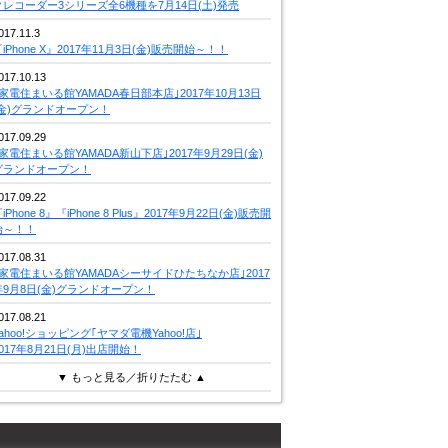
クレコーダー3シリーズ全6機種を7月14日(土)発売
017.11.3
iPhone X』2017年11月3日(金)販売開始～！！
017.10.13
｢家電住まいる館YAMADA春日部本店｣2017年10月13日
(金)グランドオープン！
017.09.29
｢家電住まいる館YAMADA新山下店｣2017年9月29日(金)
グランドオープン！
017.09.22
iPhone 8』『iPhone 8 Plus』2017年9月22日(金)販売開
始～！！
017.08.31
｢家電住まいる館YAMADAシーサイドひたちなか店｣2017
年9月8日(金)グランドオープン！
017.08.21
Yahoo!ショッピング｢ヤマダ電機Yahoo!店｣
2017年8月21日(月)出店開始！
▼ もっと見る／折りたたむ ▲