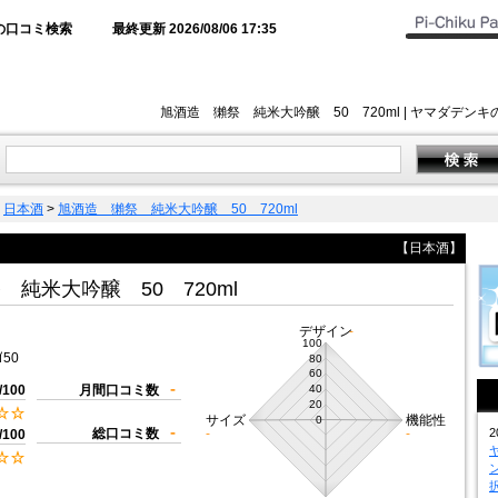
の口コミ検索
最終更新 2026/08/06 17:35
旭酒造 獺祭 純米大吟醸 50 720ml | ヤマダデ
>
日本酒
>
旭酒造 獺祭 純米大吟醸 50 720ml
【日本酒】
純米大吟醸 50 720ml
デザイン
-
100
ｲ50
80
60
-
/100
月間口コミ数
40
20
サイズ
機能性
0
-
総口コミ数
-
-
2
/100