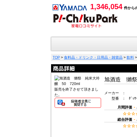
1,346,054
件から
TOP
>
食料品・ドリンク・日用品・雑貨品
>
飲料
旭酒造 獺祭 
販売を終了させて頂きまし
メーカー
：
た。
型番
：
ﾀﾞｯｻ
-
月間評価
-
総合評価