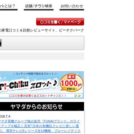
ンキの家電口コミ＆比較レビューサイト、ピーチクパーク
018.7.4
ヤマダ電機グループ独占販売『FUNAIブランド』のライ
ンアップを幅広く充実｢日本の有機ELテレビに新しい選
択｣、薄型テレビ6シリーズ全14機種、ブルーレイディス