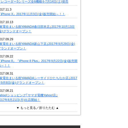
クレコーダー3シリーズ全6機種を7月14日(土)発売
017.11.3
iPhone X』2017年11月3日(金)販売開始～！！
017.10.13
｢家電住まいる館YAMADA春日部本店｣2017年10月13日
(金)グランドオープン！
017.09.29
｢家電住まいる館YAMADA新山下店｣2017年9月29日(金)
グランドオープン！
017.09.22
iPhone 8』『iPhone 8 Plus』2017年9月22日(金)販売開
始～！！
017.08.31
｢家電住まいる館YAMADAシーサイドひたちなか店｣2017
年9月8日(金)グランドオープン！
017.08.21
Yahoo!ショッピング｢ヤマダ電機Yahoo!店｣
2017年8月21日(月)出店開始！
▼ もっと見る／折りたたむ ▲