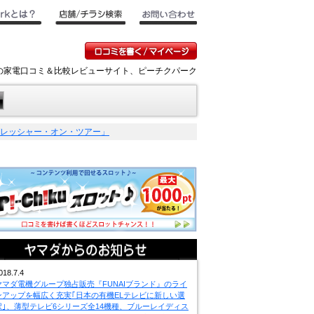
キの家電口コミ＆比較レビューサイト、ピーチクパーク
グレッシャー・オン・ツアー」
018.7.4
ヤマダ電機グループ独占販売『FUNAIブランド』のライ
ンアップを幅広く充実｢日本の有機ELテレビに新しい選
択｣、薄型テレビ6シリーズ全14機種、ブルーレイディス