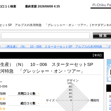
の口コミ検索
最終更新 2026/08/08 4:35
ーセットSP アルプスの氷河特急 「グレッシャー・オン・ツアー」 | ヤマダデン
ー （再生産）（N） 10－006 スターターセットSP アルプスの氷河特急 「
【車両】
生産）（N） 10－006 スターターセットSP
氷河特急 「グレッシャー・オン・ツアー」
デザイン
-
ー
100
0-006
80
60
-
/100
月間口コミ数
40
2
20
サイズ
機能性
0
-
総口コミ数
-
-
/100