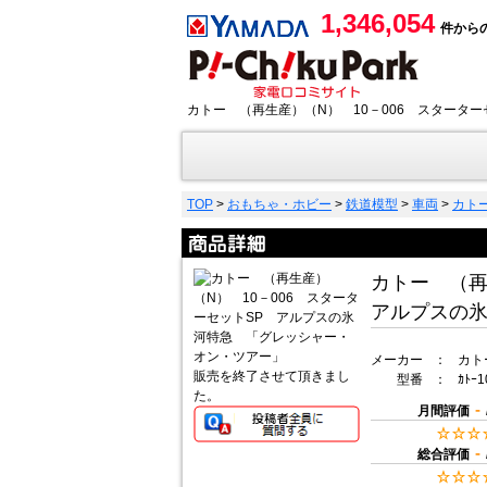
1,346,054
件から
カトー （再生産）（N） 10－006 スタータ
TOP
>
おもちゃ・ホビー
>
鉄道模型
>
車両
>
カト
カトー （再
アルプスの
メーカー
：
カト
販売を終了させて頂きまし
型番
：
ｶﾄｰ1
た。
-
月間評価
-
総合評価