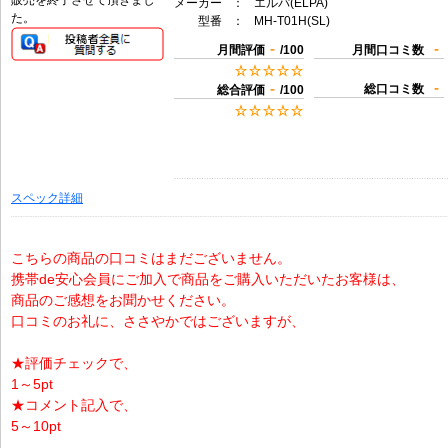
販売を終了させて頂きまし
メーカー
：
エルパ(ELPA)
た。
型番
：
MH-T01H(SL)
-
-
月間評価
/100
月間口コミ数
-
-
総口コミ数
総合評価
/100
スペック詳細
こちらの商品の口コミはまだございません。
携帯de安心会員にご加入で商品をご購入いただいたお客様は、
商品のご感想をお聞かせください。
口コミのお礼に、ささやかではございますが、
★評価チェックで、
1～5pt
★コメント記入で、
5～10pt