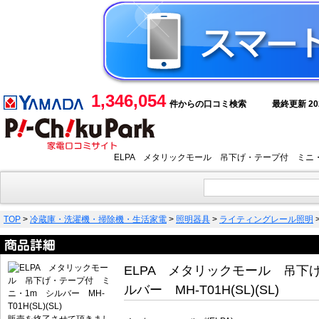
1,346,054
件からの口コミ検索
最終更新 2026
ELPA メタリックモール 吊下げ・テープ付 ミニ・1
TOP
>
冷蔵庫・洗濯機・掃除機・生活家電
>
照明器具
>
ライティングレール照明
ELPA メタリックモール 吊下
ルバー MH-T01H(SL)(SL)