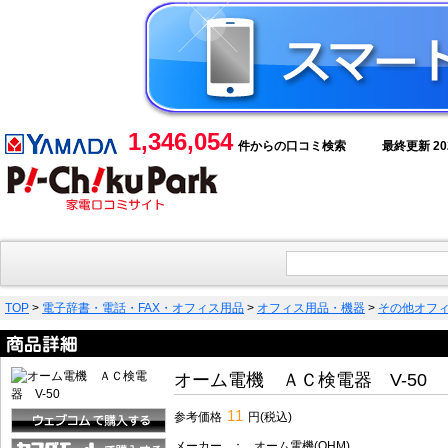
1,346,054
件からの口コミ検索
最終更新 2026
TOP
>
電子辞書・電話・FAX・オフィス用品
>
オフィス用品・機器
>
その他オフ
オーム電機 ＡＣ検電器 V-50
11
参考価格
円(税込)
メーカー
：
オーム電機(OHM)