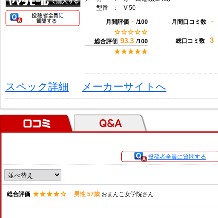
型番
：
V-50
-
-
月間評価
/100
月間口コミ数
3
93.3
総口コミ数
総合評価
/100
スペック詳細
メーカーサイトへ
口コミ
Ｑ＆Ａ
投稿者全員に質問する
総合評価
男性 57歳
おまんこ女学院さん