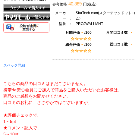
40,889
参考価格
円(税込)
メーカ
StarTech.com(スターテックドット
ー
：
ム)
型番
：
PROJWALLMNT
-
-
月間評価
/100
月間口コミ数
-
-
総口コミ数
総合評価
/100
スペック詳細
こちらの商品の口コミはまだございません。
携帯de安心会員にご加入で商品をご購入いただいたお客様は、
商品のご感想をお聞かせください。
口コミのお礼に、ささやかではございますが、
★評価チェックで、
1～5pt
★コメント記入で、
5～10pt