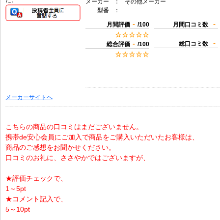
た。
メーカー
：
その他メーカー
型番
：
-
-
月間評価
/100
月間口コミ数
-
-
総口コミ数
総合評価
/100
メーカーサイトへ
こちらの商品の口コミはまだございません。
携帯de安心会員にご加入で商品をご購入いただいたお客様は、
商品のご感想をお聞かせください。
口コミのお礼に、ささやかではございますが、
★評価チェックで、
1～5pt
★コメント記入で、
5～10pt