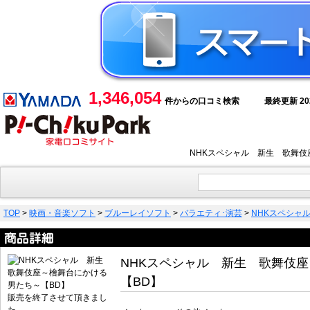
1,346,054
件からの口コミ検索
最終更新 2026
NHKスペシャル 新生 歌舞伎
TOP
>
映画・音楽ソフト
>
ブルーレイソフト
>
バラエティ･演芸
>
NHKスペシャ
NHKスペシャル 新生 歌舞伎
【BD】
販売を終了させて頂きまし