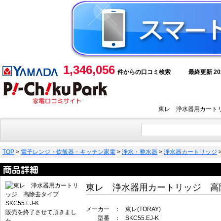
1,346,056
件からの口コミ検索
最終更新 2026
東レ 浄水器用カートリ
TOP
>
電子レンジ・炊飯器・キッチン家電
>
浄水・整水器
>
浄水器カートリッジ
東レ 浄水器用カートリッジ 高除去
メーカー
：
東レ(TORAY)
販売を終了させて頂きまし
型番
：
SKC55.EJ-K