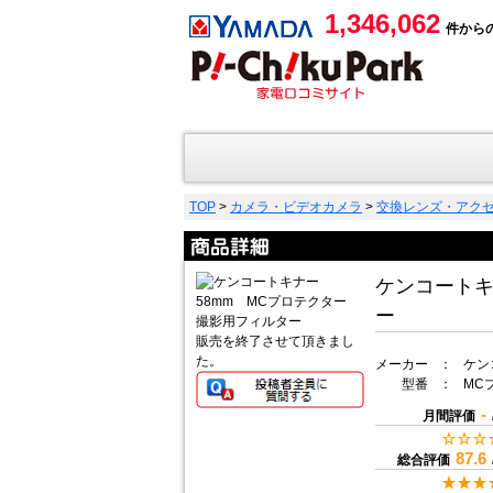
1,346,062
件から
TOP
>
カメラ・ビデオカメラ
>
交換レンズ・アク
ケンコートキ
ー
販売を終了させて頂きまし
た。
メーカー
：
ケンコ
型番
：
MC
-
月間評価
87.6
総合評価