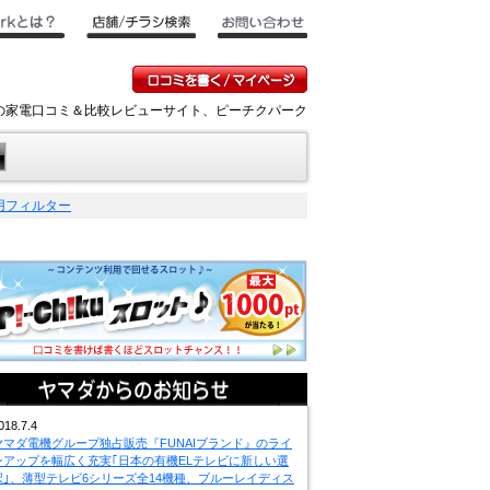
キの家電口コミ＆比較レビューサイト、ピーチクパーク
用フィルター
018.7.4
ヤマダ電機グループ独占販売『FUNAIブランド』のライ
ンアップを幅広く充実｢日本の有機ELテレビに新しい選
択｣、薄型テレビ6シリーズ全14機種、ブルーレイディス