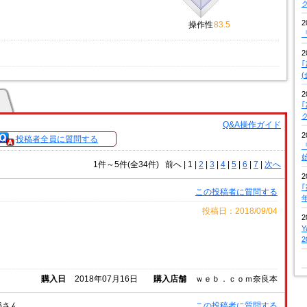
2
操作性
83.5
『
2
2
Q&A操作ガイド
2
投稿者全員に質問する
『
1件～5件(全34件)
前へ
|
1 |
2
|
3
|
4
|
5
|
6
|
7
|
次へ
2
この投稿者に質問する
投稿日：2018/09/04
2
購入日
2018年07月16日
購入店舗
ｗｅｂ．ｃｏｍ奈良本
6さん
この投稿者に質問する