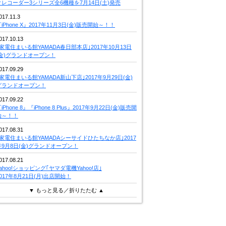
クレコーダー3シリーズ全6機種を7月14日(土)発売
017.11.3
iPhone X』2017年11月3日(金)販売開始～！！
017.10.13
｢家電住まいる館YAMADA春日部本店｣2017年10月13日
(金)グランドオープン！
017.09.29
｢家電住まいる館YAMADA新山下店｣2017年9月29日(金)
グランドオープン！
017.09.22
iPhone 8』『iPhone 8 Plus』2017年9月22日(金)販売開
始～！！
017.08.31
｢家電住まいる館YAMADAシーサイドひたちなか店｣2017
年9月8日(金)グランドオープン！
017.08.21
Yahoo!ショッピング｢ヤマダ電機Yahoo!店｣
2017年8月21日(月)出店開始！
▼ もっと見る／折りたたむ ▲