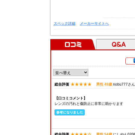
スペック詳細
メーカーサイトへ
口コミ
Ｑ＆Ａ
総合評価
男性 49歳
nobu777さん
【口コミコメント】
レンズの汚れと傷防止に非常に助かります
総合評価
男性 54歳
にしやん020