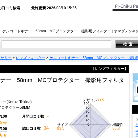
の口コミ検索
最終更新 2026/08/10 15:35
ケンコートキナー 58mm MCプロテクター 撮影用フィルター | ヤマダデン
セサリー
>
レンズフィルター
>
ケンコートキナー 58mm MCプロテクター 撮影
【レンズフィルター】
ナー 58mm MCプロテクター 撮影用フィルタ
デザイン
83.5
ー(Kenko Tokina)
100
プロテクター58MM
80
60
-
/100
月間口コミ数
40
2
20
サイズ
機能性
0
34
総口コミ数
83.5
85.8
/100