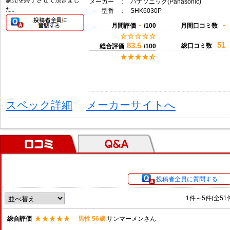
販売を終了させて頂きまし
メーカー
：
パナソニック(Panasonic)
た。
型番
：
SHK6030P
-
-
月間評価
/100
月間口コミ数
51
83.5
総口コミ数
総合評価
/100
スペック詳細
メーカーサイトへ
口コミ
Ｑ＆Ａ
投稿者全員に質問する
1件～5件(全51
総合評価
男性 56歳
サンマーメンさん