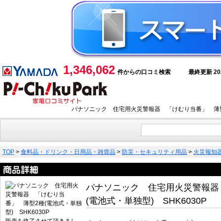
1,346,062
件からの口コミ検索
最終更新 2026
パナソニック 住宅用火災警報器 「けむり当番」 薄型2
TOP
>
食料品・ドリンク・日用品・雑貨品
>
防災・セキュリティ用品
>
火災報知
パナソニック 住宅用火災警報器
(電池式・単独型) SHK6030P