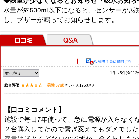
◆残量が少なくなるとお知らせ「吸水お知ら
水量が約500ml以下になると、センサーが
し、ブザーが鳴ってお知らせします。
口コミ
Ｑ＆Ａ
投稿者全員に質問する
1件～5件(全11
総合評価
男性 57歳
さいくん1963さん
【口コミコメント】
施設で毎日7年使って、急に電源が入らなく
２台購入してたので繋ぎ変えてもダメでし
容量はほとんどないのでずが、全く同じもの