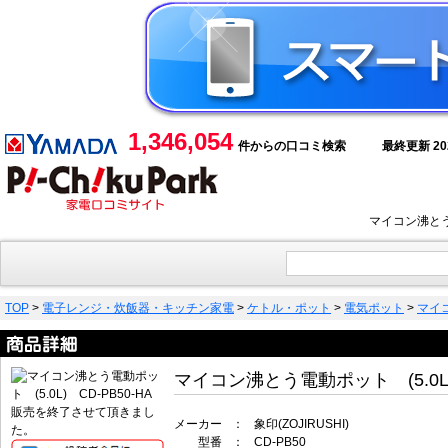
1,346,054
件からの口コミ検索
最終更新 2026
マイコン沸とう
TOP
>
電子レンジ・炊飯器・キッチン家電
>
ケトル・ポット
>
電気ポット
>
マイコ
マイコン沸とう電動ポット (5.0L) 
販売を終了させて頂きまし
メーカー
：
象印(ZOJIRUSHI)
た。
型番
：
CD-PB50