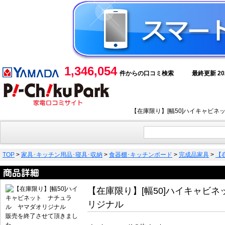
1,346,054
件からの口コミ検索
最終更新 2026
【在庫限り】[幅50]ハイキャビ
TOP
>
家具･キッチン用品･寝具･収納
>
食器棚･キッチンボード
>
完成品家具
>
【
【在庫限り】[幅50]ハイキャビ
リジナル
販売を終了させて頂きまし