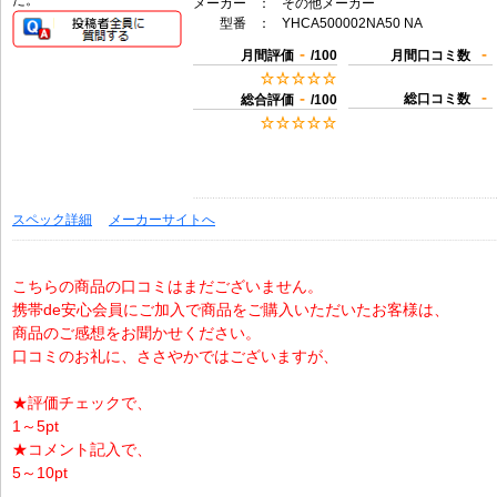
た。
メーカー
：
その他メーカー
型番
：
YHCA500002NA50 NA
-
-
月間評価
/100
月間口コミ数
-
-
総口コミ数
総合評価
/100
スペック詳細
メーカーサイトへ
こちらの商品の口コミはまだございません。
携帯de安心会員にご加入で商品をご購入いただいたお客様は、
商品のご感想をお聞かせください。
口コミのお礼に、ささやかではございますが、
★評価チェックで、
1～5pt
★コメント記入で、
5～10pt