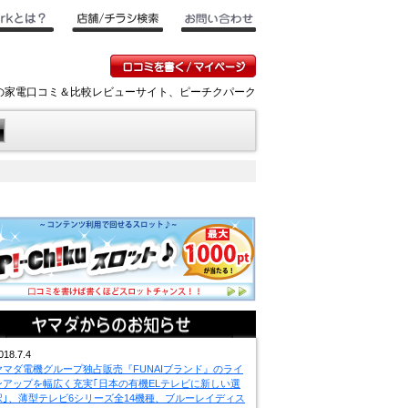
キの家電口コミ＆比較レビューサイト、ピーチクパーク
018.7.4
ヤマダ電機グループ独占販売『FUNAIブランド』のライ
ンアップを幅広く充実｢日本の有機ELテレビに新しい選
択｣、薄型テレビ6シリーズ全14機種、ブルーレイディス