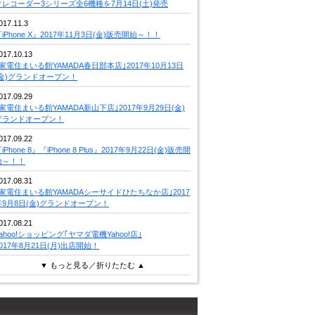
クレコーダー3シリーズ全6機種を7月14日(土)発売
017.11.3
iPhone X』2017年11月3日(金)販売開始～！！
017.10.13
｢家電住まいる館YAMADA春日部本店｣2017年10月13日
(金)グランドオープン！
017.09.29
｢家電住まいる館YAMADA新山下店｣2017年9月29日(金)
グランドオープン！
017.09.22
iPhone 8』『iPhone 8 Plus』2017年9月22日(金)販売開
始～！！
017.08.31
｢家電住まいる館YAMADAシーサイドひたちなか店｣2017
年9月8日(金)グランドオープン！
017.08.21
Yahoo!ショッピング｢ヤマダ電機Yahoo!店｣
2017年8月21日(月)出店開始！
▼ もっと見る／折りたたむ ▲