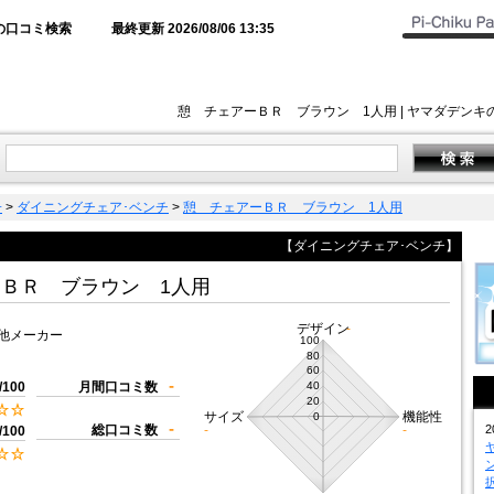
の口コミ検索
最終更新 2026/08/06 13:35
憩 チェアーＢＲ ブラウン 1人用 | ヤマダデン
子
>
ダイニングチェア･ベンチ
>
憩 チェアーＢＲ ブラウン 1人用
【ダイニングチェア･ベンチ】
ＢＲ ブラウン 1人用
デザイン
-
他メーカー
100
80
60
-
/100
月間口コミ数
40
20
サイズ
機能性
0
-
総口コミ数
-
-
2
/100