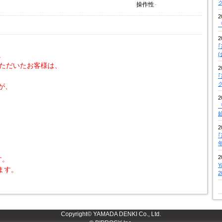
操作性
-
2
『
2
。
いただいたお客様は、
2
が、
2
『
2
2
す。
ます。
Copyright© YAMADA DENKI Co., Ltd.