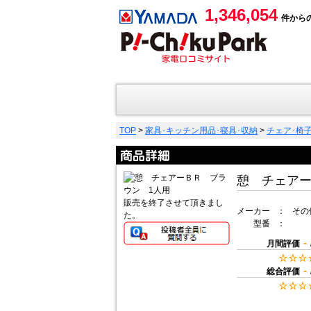
1,346,054
件から
TOP
>
家具･キッチン用品･寝具･収納
>
チェア･椅
憩 チェアー
販売を終了させて頂きまし
メーカー
：
その
た。
型番
：
-
月間評価
-
総合評価