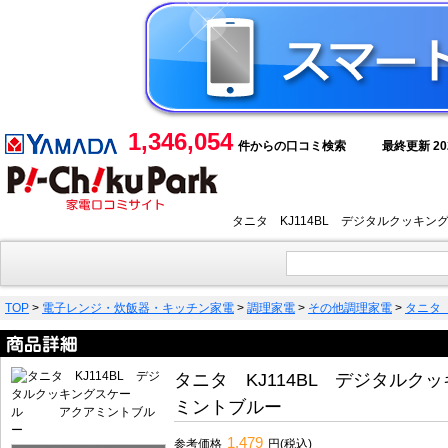
1,346,054
件からの口コミ検索
最終更新 2026
タニタ KJ114BL デジタルクッ
TOP
>
電子レンジ・炊飯器・キッチン家電
>
調理家電
>
その他調理家電
>
タニタ
タニタ KJ114BL デジタ
ミントブルー
1,479
参考価格
円(税込)