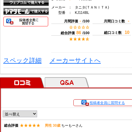
メーカー
：
タニタ(ＴＡＮＩＴＡ)
型番
：
KJ114BL
-
-
月間評価
/100
月間口コミ数
10
86
総口コミ数
総合評価
/100
スペック詳細
メーカーサイトへ
口コミ
Ｑ＆Ａ
投稿者全員に質問する
総合評価
男性 30歳
ちーもーさん