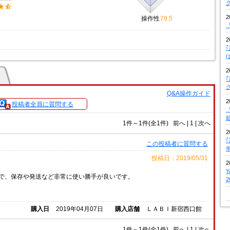
2
操作性
79.5
『
2
2
Q&A操作ガイド
2
投稿者全員に質問する
『
1件～1件(全1件)
前へ
|
1 |
次へ
2
この投稿者に質問する
投稿日：2019/05/31
2
で、保存や発送など非常に使い勝手が良いです。
購入日
2019年04月07日
購入店舗
ＬＡＢＩ新宿西口館
1件～1件(全1件)
前へ
|
1 |
次へ