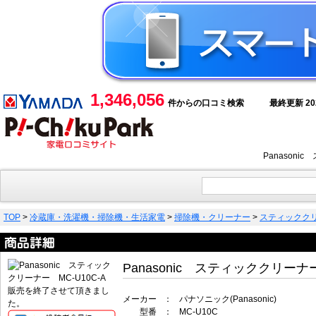
1,346,056
件からの口コミ検索
最終更新 2026
Panason
TOP
>
冷蔵庫・洗濯機・掃除機・生活家電
>
掃除機・クリーナー
>
スティックク
Panasonic スティッククリーナー
販売を終了させて頂きまし
メーカー
：
パナソニック(Panasonic)
た。
型番
：
MC-U10C