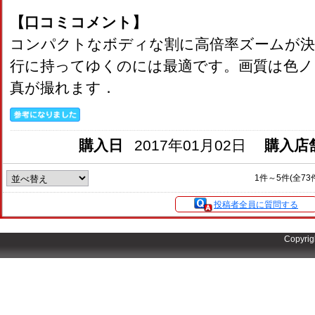
【口コミコメント】
コンパクトなボディな割に高倍率ズームが決
行に持ってゆくのには最適です。画質は色ノ
真が撮れます．
購入日
2017年01月02日
購入店
1件～5件(全73
投稿者全員に質問する
Copyrig