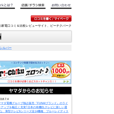
キの家電口コミ＆比較レビューサイト、ピーチクパーク
シルバー
018.7.4
ヤマダ電機グループ独占販売『FUNAIブランド』のライ
ンアップを幅広く充実｢日本の有機ELテレビに新しい選
択｣、薄型テレビ6シリーズ全14機種、ブルーレイディス