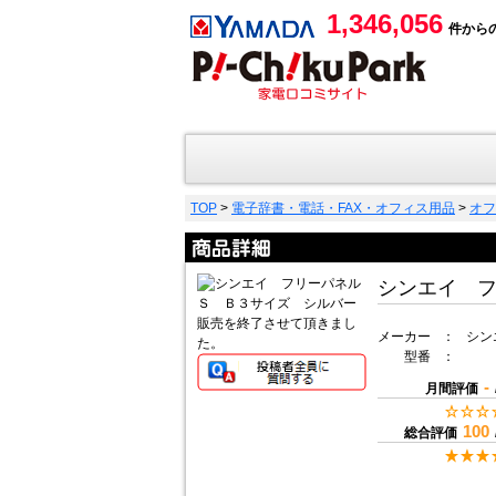
1,346,056
件から
TOP
>
電子辞書・電話・FAX・オフィス用品
>
オフ
シンエイ 
販売を終了させて頂きまし
メーカー
：
シン
た。
型番
：
-
月間評価
100
総合評価