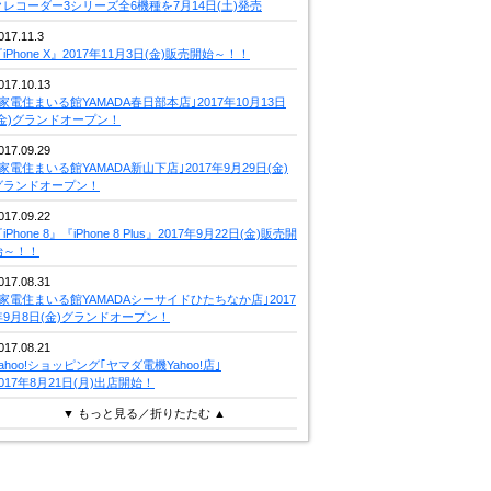
クレコーダー3シリーズ全6機種を7月14日(土)発売
017.11.3
iPhone X』2017年11月3日(金)販売開始～！！
017.10.13
｢家電住まいる館YAMADA春日部本店｣2017年10月13日
(金)グランドオープン！
017.09.29
｢家電住まいる館YAMADA新山下店｣2017年9月29日(金)
グランドオープン！
017.09.22
iPhone 8』『iPhone 8 Plus』2017年9月22日(金)販売開
始～！！
017.08.31
｢家電住まいる館YAMADAシーサイドひたちなか店｣2017
年9月8日(金)グランドオープン！
017.08.21
Yahoo!ショッピング｢ヤマダ電機Yahoo!店｣
2017年8月21日(月)出店開始！
▼ もっと見る／折りたたむ ▲