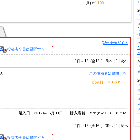
操作性
100
2
『
2
Q&A操作ガイド
2
投稿者全員に質問する
1件～1件(全1件)
前へ
|
1 |
次へ
2
『
ん
この投稿者に質問する
2
投稿日：2017/05/13
2
購入日
2017年05月09日
購入店舗
ヤマダＷＥＢ．ＣＯＭ
1件～1件(全1件)
前へ
|
1 |
次へ
投稿者全員に質問する