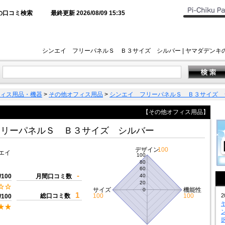
の口コミ検索
最終更新 2026/08/09 15:35
シンエイ フリーパネルＳ Ｂ３サイズ シルバー | ヤマダデン
ィス用品・機器
>
その他オフィス用品
>
シンエイ フリーパネルＳ Ｂ３サイズ 
【その他オフィス用品】
フリーパネルＳ Ｂ３サイズ シルバー
デザイン
100
エイ
100
80
60
-
/100
月間口コミ数
40
20
サイズ
機能性
0
1
総口コミ数
100
100
2
/100