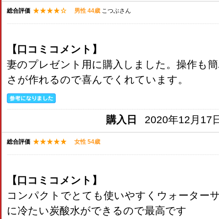
総合評価
男性 44歳
こつぶさん
【口コミコメント】
妻のプレゼント用に購入しました。操作も簡
さが作れるので喜んでくれています。
購入日
2020年12月17
総合評価
女性 54歳
【口コミコメント】
コンパクトでとても使いやすくウォーター
に冷たい炭酸水ができるので最高です