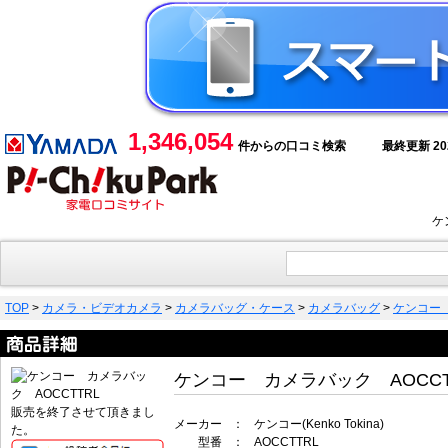
1,346,054
件からの口コミ検索
最終更新 2026
ケ
TOP
>
カメラ・ビデオカメラ
>
カメラバッグ・ケース
>
カメラバッグ
>
ケンコー 
ケンコー カメラバック AOCCT
販売を終了させて頂きまし
メーカー
：
ケンコー(Kenko Tokina)
た。
型番
：
AOCCTTRL