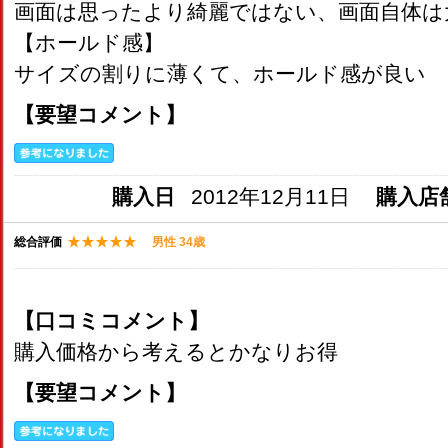
画面は思ったより綺麗ではない、画面自体は
【ホールド感】
サイズの割りに薄くて、ホールド感が良い
【要望コメント】
購入日
2012年12月11日
購入店
総合評価
男性 34歳
【口コミコメント】
購入価格から考えるとかなりお得
【要望コメント】