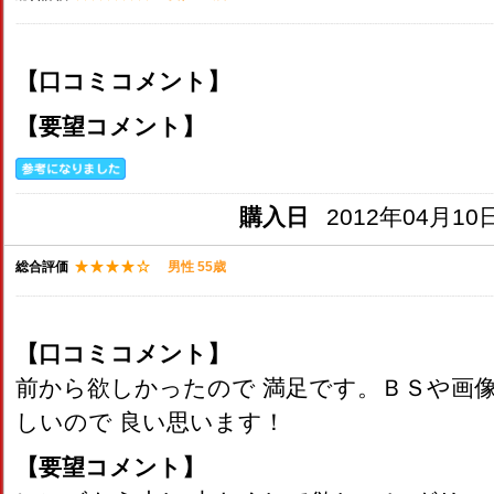
【口コミコメント】
【要望コメント】
購入日
2012年04月10
総合評価
男性 55歳
【口コミコメント】
前から欲しかったので 満足です。ＢＳや画
しいので 良い思います！
【要望コメント】