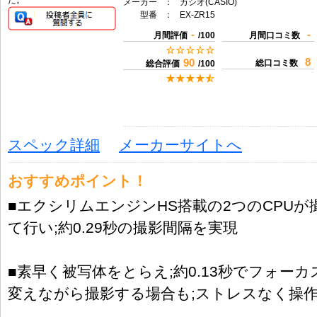
た。
メーカー
：
カシオ(CASIO)
型番
：
EX-ZR15
-
-
月間評価
/100
月間口コミ数
8
90
総口コミ数
総合評価
/100
スペック詳細
メーカーサイトへ
おすすめポイント！
■エクシリムエンジンHS搭載の2つのCPU
て行い;約0.29秒の撮影間隔を実現
■素早く被写体をとらえ;約0.13秒でフォー
変えながら撮影する場合も;ストレスなく操