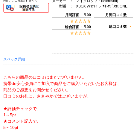
頭にてご確認下さい。
メーカー
：
マイクロソフト(Microsoft)
型番
：
XBOX Wｺﾝﾄﾛｰﾗｰﾅｲﾄｵﾌﾟｽｶﾓ ONE
-
-
月間評価
/100
月間口コミ数
-
-
総口コミ数
総合評価
/100
スペック詳細
こちらの商品の口コミはまだございません。
携帯de安心会員にご加入で商品をご購入いただいたお客様は、
商品のご感想をお聞かせください。
口コミのお礼に、ささやかではございますが、
★評価チェックで、
1～5pt
★コメント記入で、
5～10pt