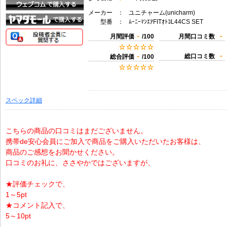
メーカー
：
ユニチャーム(unicharm)
型番
：
ﾑｰﾆｰﾏﾝｴｱFITｵﾄｺL44CS SET
-
-
月間評価
/100
月間口コミ数
-
-
総口コミ数
総合評価
/100
スペック詳細
こちらの商品の口コミはまだございません。
携帯de安心会員にご加入で商品をご購入いただいたお客様は、
商品のご感想をお聞かせください。
口コミのお礼に、ささやかではございますが、
★評価チェックで、
1～5pt
★コメント記入で、
5～10pt