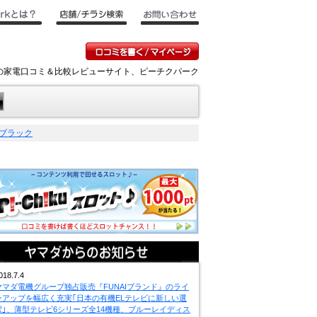
デンキの家電口コミ＆比較レビューサイト、ピーチクパーク
 ブラック
018.7.4
ヤマダ電機グループ独占販売『FUNAIブランド』のライ
ンアップを幅広く充実｢日本の有機ELテレビに新しい選
択｣、薄型テレビ6シリーズ全14機種、ブルーレイディス