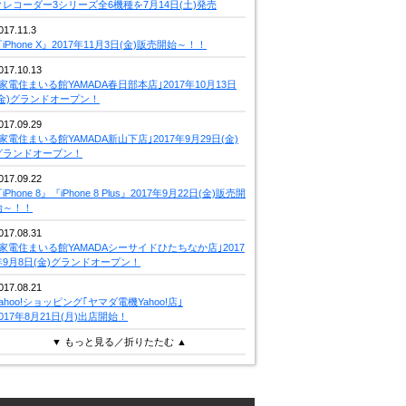
クレコーダー3シリーズ全6機種を7月14日(土)発売
017.11.3
iPhone X』2017年11月3日(金)販売開始～！！
017.10.13
｢家電住まいる館YAMADA春日部本店｣2017年10月13日
(金)グランドオープン！
017.09.29
｢家電住まいる館YAMADA新山下店｣2017年9月29日(金)
グランドオープン！
017.09.22
iPhone 8』『iPhone 8 Plus』2017年9月22日(金)販売開
始～！！
017.08.31
｢家電住まいる館YAMADAシーサイドひたちなか店｣2017
年9月8日(金)グランドオープン！
017.08.21
Yahoo!ショッピング｢ヤマダ電機Yahoo!店｣
2017年8月21日(月)出店開始！
▼ もっと見る／折りたたむ ▲