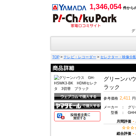
1,346,054
件から
グ
TOP
>
テレビ・レコーダー
>
セレクター・映像分
グリーンハウス
ラック
2,411
参考価格
円
メーカー
：
グリ
型番
：
GHH
-
月間評価
-
総合評価