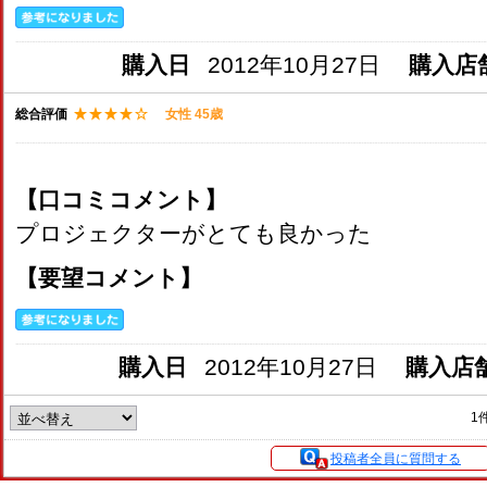
購入日
2012年10月27日
購入店
総合評価
女性 45歳
【口コミコメント】
プロジェクターがとても良かった
【要望コメント】
購入日
2012年10月27日
購入店
1
投稿者全員に質問する