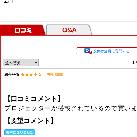
ム」
口コミ
Ｑ＆Ａ
投稿者全員に質問する
1
総合評価
男性 36歳
【口コミコメント】
プロジェクターが搭載されているので買い
【要望コメント】