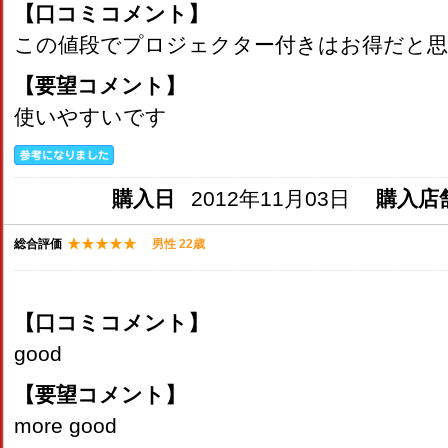
【口コミコメント】
この値段でプロジェクター付きはお得だと
【要望コメント】
使いやすいです
購入日
2012年11月03日
購入店
総合評価
男性 22歳
【口コミコメント】
good
【要望コメント】
more good