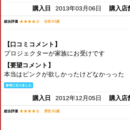
購入日
2013年03月06日
購入店
総合評価
女性 63歳
【口コミコメント】
プロジェクターが家族にお受けです
【要望コメント】
本当はピンクが欲しかったけどなかっった
購入日
2012年12月05日
購入店
総合評価
男性 52歳