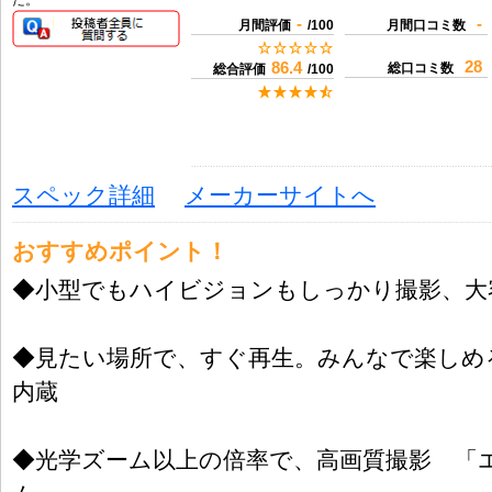
た。
-
-
月間評価
/100
月間口コミ数
28
86.4
総口コミ数
総合評価
/100
スペック詳細
メーカーサイトへ
おすすめポイント！
◆小型でもハイビジョンもしっかり撮影、大
◆見たい場所で、すぐ再生。みんなで楽しめ
内蔵
◆光学ズーム以上の倍率で、高画質撮影 「