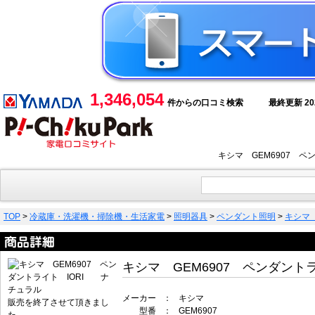
1,346,054
件からの口コミ検索
最終更新 2026
キシマ GEM6907 
TOP
>
冷蔵庫・洗濯機・掃除機・生活家電
>
照明器具
>
ペンダント照明
>
キシマ 
キシマ GEM6907 ペンダント
メーカー
：
キシマ
販売を終了させて頂きまし
型番
：
GEM6907