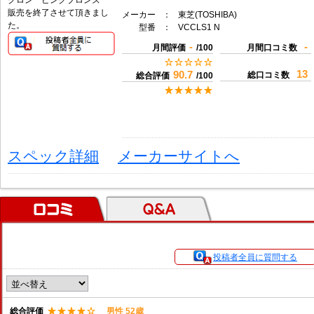
販売を終了させて頂きまし
メーカー
：
東芝(TOSHIBA)
た。
型番
：
VCCLS1 N
-
-
月間評価
/100
月間口コミ数
13
90.7
総口コミ数
総合評価
/100
スペック詳細
メーカーサイトへ
口コミ
Ｑ＆Ａ
投稿者全員に質問する
総合評価
男性 52歳