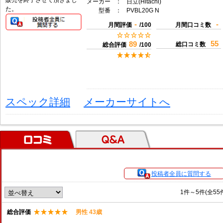
販売を終了させて頂きまし
メーカー
：
日立(Hitachi)
た。
型番
：
PVBL20G N
-
-
月間評価
/100
月間口コミ数
55
89
総口コミ数
総合評価
/100
スペック詳細
メーカーサイトへ
口コミ
Ｑ＆Ａ
投稿者全員に質問する
1件～5件(全55
総合評価
男性 43歳