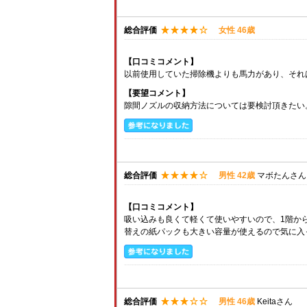
総合評価
女性 46歳
【口コミコメント】
以前使用していた掃除機よりも馬力があり、それ
【要望コメント】
隙間ノズルの収納方法については要検討頂きたい
総合評価
男性 42歳
マボたんさん
【口コミコメント】
吸い込みも良くて軽くて使いやすいので、1階か
替えの紙パックも大きい容量が使えるので気に入
総合評価
男性 46歳
Keitaさん