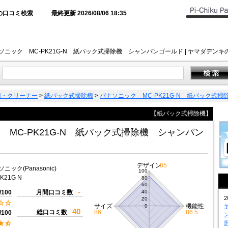
の口コミ検索
最終更新 2026/08/06 18:35
ソニック MC-PK21G-N 紙パック式掃除機 シャンパンゴールド | ヤマダデ
機・クリーナー
>
紙パック式掃除機
>
パナソニック MC-PK21G-N 紙パック式
【紙パック式掃除機】
 MC-PK21G-N 紙パック式掃除機 シャンパン
デザイン
85
ニック(Panasonic)
100
K21G N
80
60
-
/100
月間口コミ数
40
2
20
サイズ
機能性
0
40
総口コミ数
86
86.5
/100