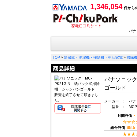
1,346,054
件から
パナ
TOP
>
冷蔵庫・洗濯機・掃除機・生活家電
>
掃除
パナソニック
ゴールド
販売を終了させて頂きまし
た。
メーカー
：
パナソ
型番
：
MCP
-
月間評価
88.5
総合評価