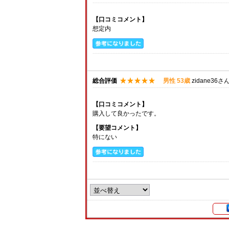
【口コミコメント】
想定内
総合評価
男性 53歳
zidane36さ
【口コミコメント】
購入して良かったです。
【要望コメント】
特にない