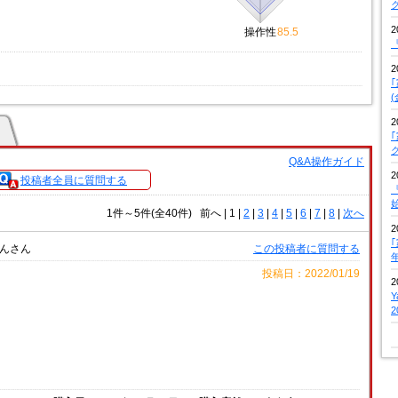
2
操作性
85.5
『
2
2
Q&A操作ガイド
2
投稿者全員に質問する
『
1件～5件(全40件)
前へ
|
1 |
2
|
3
|
4
|
5
|
6
|
7
|
8
|
次へ
2
んさん
この投稿者に質問する
投稿日：2022/01/19
2