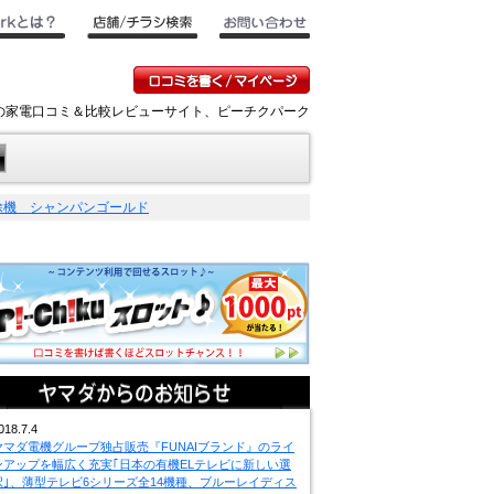
ンキの家電口コミ＆比較レビューサイト、ピーチクパーク
掃除機 シャンパンゴールド
018.7.4
ヤマダ電機グループ独占販売『FUNAIブランド』のライ
ンアップを幅広く充実｢日本の有機ELテレビに新しい選
択｣、薄型テレビ6シリーズ全14機種、ブルーレイディス