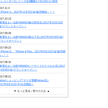
クレコーダー3シリーズ全6機種を7月14日(土)発売
017.11.3
iPhone X』2017年11月3日(金)販売開始～！！
017.10.13
｢家電住まいる館YAMADA春日部本店｣2017年10月13日
(金)グランドオープン！
017.09.29
｢家電住まいる館YAMADA新山下店｣2017年9月29日(金)
グランドオープン！
017.09.22
iPhone 8』『iPhone 8 Plus』2017年9月22日(金)販売開
始～！！
017.08.31
｢家電住まいる館YAMADAシーサイドひたちなか店｣2017
年9月8日(金)グランドオープン！
017.08.21
Yahoo!ショッピング｢ヤマダ電機Yahoo!店｣
2017年8月21日(月)出店開始！
▼ もっと見る／折りたたむ ▲