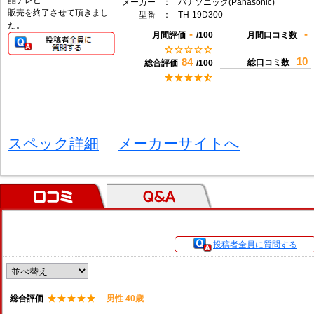
メーカー
：
パナソニック(Panasonic)
販売を終了させて頂きまし
型番
：
TH-19D300
た。
-
-
月間評価
/100
月間口コミ数
10
84
総口コミ数
総合評価
/100
スペック詳細
メーカーサイトへ
口コミ
Ｑ＆Ａ
投稿者全員に質問する
総合評価
男性 40歳