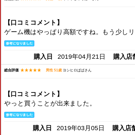
【口コミコメント】
ゲーム機はやっぱり高額ですね。もう少し
購入日
2019年04月21日
購入店
総合評価
男性 51歳
ヨシヒロぱぱさん
【口コミコメント】
やっと買うことが出来ました。
購入日
2019年03月05日
購入店