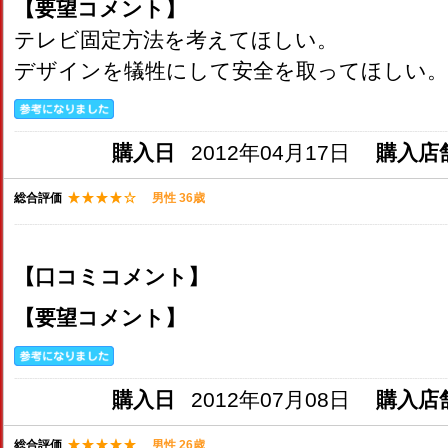
【要望コメント】
テレビ固定方法を考えてほしい。
デザインを犠牲にして安全を取ってほしい。
購入日
2012年04月17日
購入店
総合評価
男性 36歳
【口コミコメント】
【要望コメント】
購入日
2012年07月08日
購入店
総合評価
男性 26歳