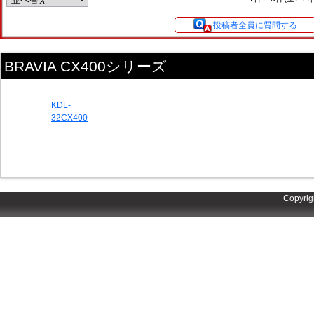
投稿者全員に質問する
BRAVIA CX400シリーズ
KDL-
32CX400
Copyrig