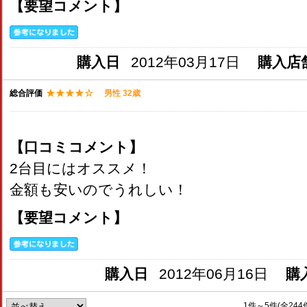
【要望コメント】
購入日
2012年03月17日
購入店
総合評価
男性 32歳
【口コミコメント】
2台目にはオススメ！
金額も安いのでうれしい！
【要望コメント】
購入日
2012年06月16日
購
1件～5件(全24