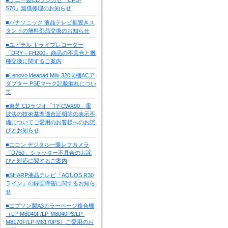
S70」無償修理のお知らせ
■パナソニック 液晶テレビ据置きス
タンドの無料部品交換のお知らせ
■ユピテル ドライブレコーダー
「DRY－FH200」商品の不具合と機
種交換に関するご案内
■Lenovo ideapad Miix 320同梱ACア
ダプター PSEマーク記載漏れについ
て
■東芝 CDラジオ「TY-CWX90」電
波法の技術基準適合証明等の表示不
備についてご愛用のお客様へのお詫
びとお知らせ
■ニコン デジタル一眼レフカメラ
「D750」シャッター不具合のお詫
びと対応に関するご案内
■SHARP液晶テレビ「AQUOS R30
ライン」の録画障害に関するお知ら
せ
■エプソン製A3カラーページ複合機
（LP-M8040F/LP-M8040PS/LP-
M8170F/LP-M8170PS）ご愛用のお