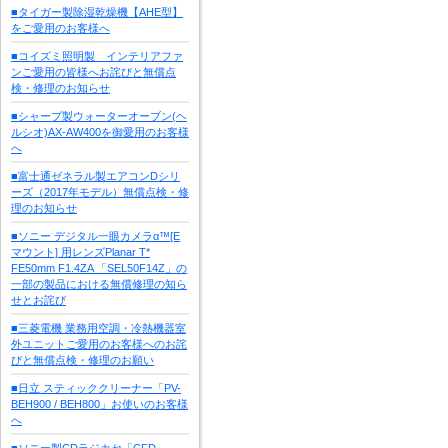
■タイガー製除湿乾燥機【AHE型】
をご愛用のお客様へ
■コイズミ照明製 インテリアファ
ンご愛用の皆様へお詫びと無償点
検・修理のお知らせ
■シャープ製ウォーターオーブン(ヘ
ルシオ)AX-AW400を御愛用のお客様
へ
■富士通ゼネラル製エアコンDシリ
ーズ（2017年モデル）無償点検・修
理のお知らせ
■ソニー デジタル一眼カメラα™[E
マウント] 用レンズPlanar T*
FE50mm F1.4ZA 「SEL50F14Z」の
一部の製品における無償修理の知ら
せとお詫び
■三菱電機 業務用空調・冷熱機器室
外ユニットご愛用のお客様へのお詫
びと無償点検・修理のお願い
■日立 スティッククリーナー「PV-
BEH900 / BEH800」お使いのお客様
へ
■ソニー製CDラジカセ「CFD-