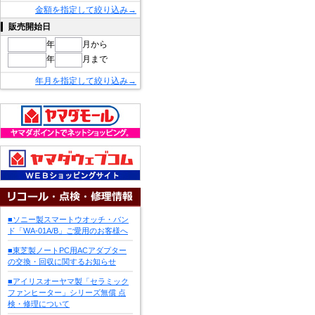
金額を指定して絞り込み→
販売開始日
年
月から
年
月まで
年月を指定して絞り込み→
■ソニー製スマートウオッチ・バン
ド「WA-01A/B」ご愛用のお客様へ
■東芝製ノートPC用ACアダプター
の交換・回収に関するお知らせ
■アイリスオーヤマ製「セラミック
ファンヒーター」シリーズ無償 点
検・修理について