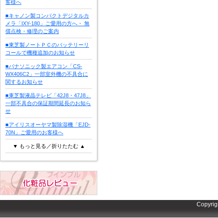
客様へ
■キャノン製コンパクトデジタルカ
メラ「IXY-180」ご愛用の方へ・ 無
償点検・修理のご案内
■東芝製ノートＰＣのバッテリーリ
コールで機種追加のお知らせ
■パナソニック製エアコン「CS-
WX406C2」一部室外機の不具合に
関するお知らせ
■東芝製液晶テレビ「42J8・47J8」
一部不具合の保証期間延長のお知ら
せ
■アイリスオーヤマ製除湿機「EJD-
70N」ご愛用のお客様へ
▼ もっと見る／折りたたむ ▲
Copyrig