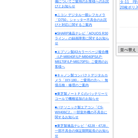
備についてご愛用のお客様へのお詫
びとお知らせ
■ニコン デジタル一眼レフカメラ
「D750」シャッター不具合のお詫
びと対応に関するご案内
■SHARP液晶テレビ「AQUOS R30
ライン」の録画障害に関するお知ら
せ
■エプソン製A3カラーページ複合機
（LP-M8040F/LP-M8040PS/LP-
M8170F/LP-M8170PS）ご愛用のお
客様へ
■キャノン製コンパクトデジタルカ
メラ「IXY-180」ご愛用の方へ・ 無
償点検・修理のご案内
■東芝製ノートＰＣのバッテリーリ
コールで機種追加のお知らせ
■パナソニック製エアコン「CS-
WX406C2」一部室外機の不具合に
関するお知らせ
■東芝製液晶テレビ「42J8・47J8」
一部不具合の保証期間延長のお知ら
せ