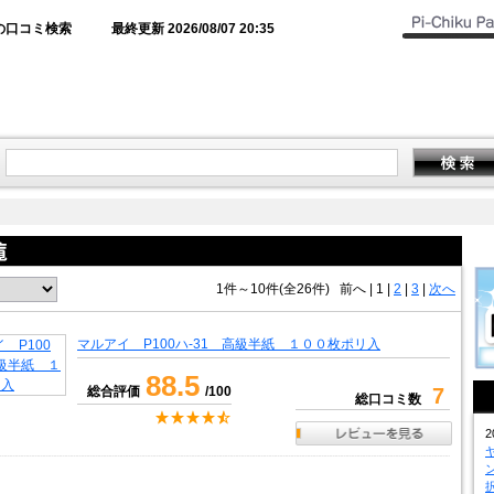
の口コミ検索
最終更新 2026/08/07 20:35
1件～10件(全26件)
前へ
|
1 |
2
|
3
|
次へ
マルアイ P100ハ-31 高級半紙 １００枚ポリ入
88.5
総合評価
/100
7
総口コミ数
2