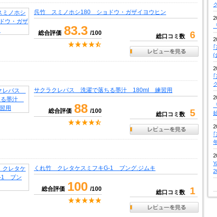
呉竹 スミノホシ180 ショドウ・ガザイヨウヒン
2
『
83.3
総合評価
/100
6
総口コミ数
2
2
サクラクレパス 洗濯で落ちる墨汁 180ml 練習用
2
88
『
総合評価
/100
5
総口コミ数
2
2
くれ竹 クレタケスミフキG-1 ブング.ジムキ
100
総合評価
/100
1
総口コミ数