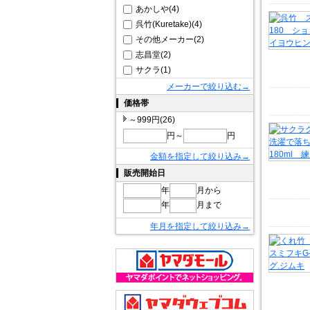
あかしや(4)
呉竹(Kuretake)(4)
その他メーカー(2)
志昌堂(2)
サクラ(1)
メーカーで絞り込む→
価格帯
～999円(26)
円～
円
金額を指定して絞り込み→
販売開始日
年
月から
年
月まで
年月を指定して絞り込み→