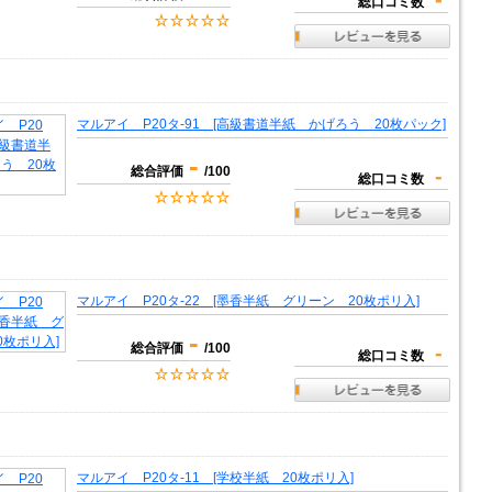
総口コミ数
マルアイ P20タ-91 [高級書道半紙 かげろう 20枚パック]
-
総合評価
/100
-
総口コミ数
マルアイ P20タ-22 [墨香半紙 グリーン 20枚ポリ入]
-
総合評価
/100
-
総口コミ数
マルアイ P20タ-11 [学校半紙 20枚ポリ入]