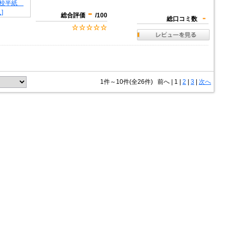
-
総合評価
/100
-
総口コミ数
1件～10件(全26件)
前へ
|
1 |
2
|
3
|
次へ