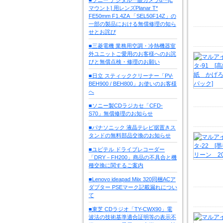
マウント] 用レンズPlanar T*
FE50mm F1.4ZA 「SEL50F14Z」の
一部の製品における無償修理の知ら
せとお詫び
■三菱電機 業務用空調・冷熱機器室
外ユニットご愛用のお客様へのお詫
びと無償点検・修理のお願い
■日立 スティッククリーナー「PV-
BEH900 / BEH800」お使いのお客様
へ
■ソニー製CDラジカセ「CFD-
S70」無償修理のお知らせ
■パナソニック 液晶テレビ据置きス
タンドの無料部品交換のお知らせ
■ユピテル ドライブレコーダー
「DRY－FH200」商品の不具合と機
種交換に関するご案内
■Lenovo ideapad Miix 320同梱ACア
ダプター PSEマーク記載漏れについ
て
■東芝 CDラジオ「TY-CWX90」電
波法の技術基準適合証明等の表示不