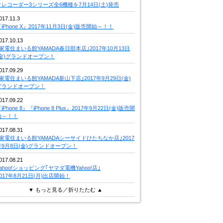
クレコーダー3シリーズ全6機種を7月14日(土)発売
017.11.3
iPhone X』2017年11月3日(金)販売開始～！！
017.10.13
｢家電住まいる館YAMADA春日部本店｣2017年10月13日
(金)グランドオープン！
017.09.29
｢家電住まいる館YAMADA新山下店｣2017年9月29日(金)
グランドオープン！
017.09.22
iPhone 8』『iPhone 8 Plus』2017年9月22日(金)販売開
始～！！
017.08.31
｢家電住まいる館YAMADAシーサイドひたちなか店｣2017
年9月8日(金)グランドオープン！
017.08.21
Yahoo!ショッピング｢ヤマダ電機Yahoo!店｣
2017年8月21日(月)出店開始！
▼ もっと見る／折りたたむ ▲