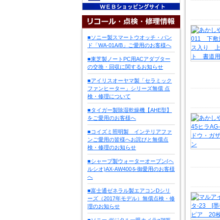
■ソニー製スマートウオッチ・バン
ド「WA-01A/B」ご愛用のお客様へ
■東芝製ノートPC用ACアダプター
の交換・回収に関するお知らせ
■アイリスオーヤマ製「セラミック
ファンヒーター」シリーズ無償 点
検・修理について
■タイガー製除湿乾燥機【AHE型】
をご愛用のお客様へ
■コイズミ照明製 インテリアファ
ンご愛用の皆様へお詫びと無償点
検・修理のお知らせ
■シャープ製ウォーターオーブン(ヘ
ルシオ)AX-AW400を御愛用のお客様
へ
■富士通ゼネラル製エアコンDシリ
ーズ（2017年モデル）無償点検・修
理のお知らせ
■ソニー デジタル一眼カメラα™[E