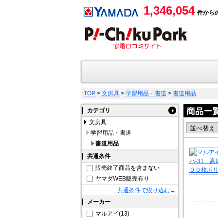
1,346,054
件から
TOP
>
文房具
>
学習用品・書道
>
書道用品
カテゴリ
文房具
学習用品・書道
書道用品
共通条件
販売終了商品を含まない
ヤマダWEB販売有り
共通条件で絞り込む→
メーカー
マルアイ(13)