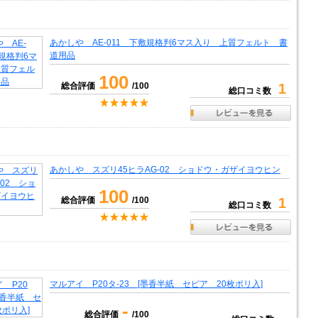
あかしや AE-011 下敷規格判6マス入り 上質フェルト 書
道用品
100
総合評価
/100
1
総口コミ数
あかしや スズリ45ヒラAG-02 ショドウ・ガザイヨウヒン
100
総合評価
/100
1
総口コミ数
マルアイ P20タ-23 [墨香半紙 セピア 20枚ポリ入]
-
総合評価
/100
-