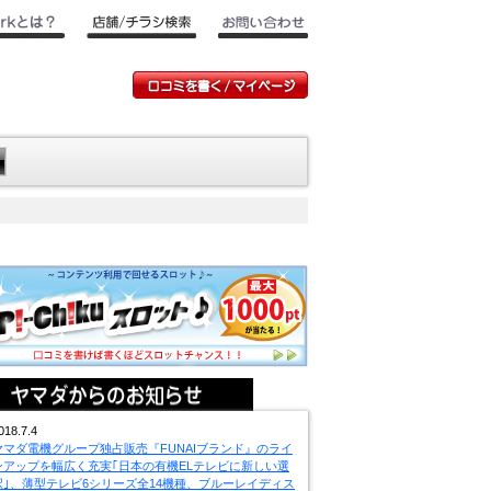
018.7.4
ヤマダ電機グループ独占販売『FUNAIブランド』のライ
ンアップを幅広く充実｢日本の有機ELテレビに新しい選
択｣、薄型テレビ6シリーズ全14機種、ブルーレイディス