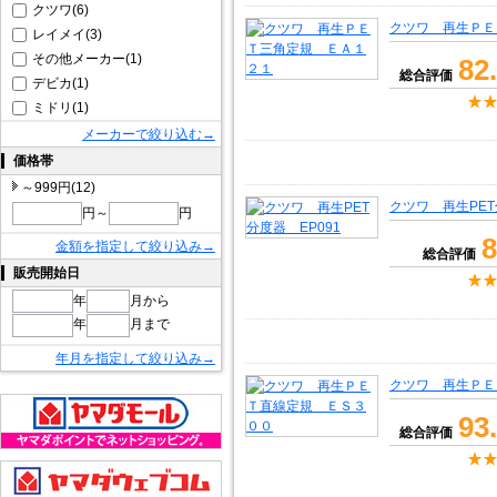
クツワ(6)
クツワ 再生ＰＥ
レイメイ(3)
その他メーカー(1)
82
総合評価
デビカ(1)
ミドリ(1)
メーカーで絞り込む→
価格帯
～999円(12)
クツワ 再生PET
円～
円
8
金額を指定して絞り込み→
総合評価
販売開始日
年
月から
年
月まで
年月を指定して絞り込み→
クツワ 再生ＰＥ
93
総合評価