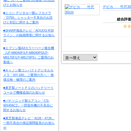
びとお知らせ
デビカ 竹尺30
■ニコン デジタル一眼レフカメラ
「D750」シャッター不具合のお詫
総合評価
びと対応に関するご案内
■SHARP液晶テレビ「AQUOS R30
ライン」の録画障害に関するお知ら
せ
■エプソン製A3カラーページ複合機
（LP-M8040F/LP-M8040PS/LP-
M8170F/LP-M8170PS）ご愛用のお
客様へ
■キャノン製コンパクトデジタルカ
メラ「IXY-180」ご愛用の方へ・ 無
償点検・修理のご案内
■東芝製ノートＰＣのバッテリーリ
コールで機種追加のお知らせ
■パナソニック製エアコン「CS-
WX406C2」一部室外機の不具合に
関するお知らせ
■東芝製液晶テレビ「42J8・47J8」
一部不具合の保証期間延長のお知ら
せ