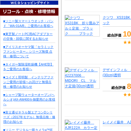
クツワ XS31
■ソニー製スマートウオッチ・バン
ック
ド「WA-01A/B」ご愛用のお客様へ
10
■東芝製ノートPC用ACアダプター
総合評価
の交換・回収に関するお知らせ
■アイリスオーヤマ製「セラミック
ファンヒーター」シリーズ無償 点
検・修理について
■タイガー製除湿乾燥機【AHE型】
をご愛用のお客様へ
デザインフィル 42
(30cm)透明
■コイズミ照明製 インテリアファ
ンご愛用の皆様へお詫びと無償点
8
検・修理のお知らせ
総合評価
■シャープ製ウォーターオーブン(ヘ
ルシオ)AX-AW400を御愛用のお客様
へ
■富士通ゼネラル製エアコンDシリ
ーズ（2017年モデル）無償点検・修
理のお知らせ
レイメイ藤井 AJ
■ソニー デジタル一眼カメラα™[E