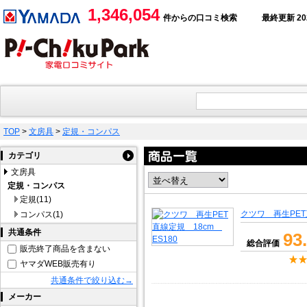
1,346,054
件からの口コミ検索
最終更新 2026
TOP
>
文房具
>
定規・コンパス
カテゴリ
文房具
定規・コンパス
定規(11)
クツワ 再生PET
コンパス(1)
共通条件
93
総合評価
販売終了商品を含まない
ヤマダWEB販売有り
共通条件で絞り込む→
メーカー