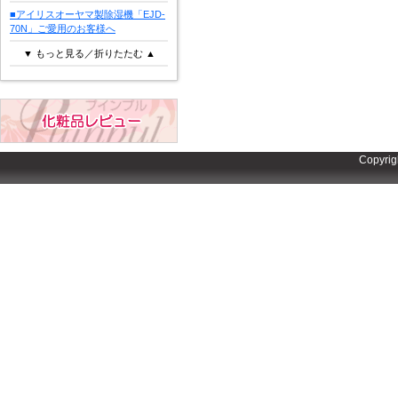
■アイリスオーヤマ製除湿機「EJD-
70N」ご愛用のお客様へ
▼ もっと見る／折りたたむ ▲
Copyrig