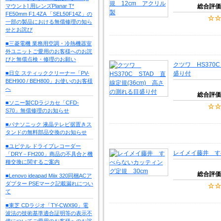
マウント] 用レンズPlanar T*
総合評価
FE50mm F1.4ZA 「SEL50F14Z」の
一部の製品における無償修理の知ら
せとお詫び
■三菱電機 業務用空調・冷熱機器室
外ユニットご愛用のお客様へのお詫
びと無償点検・修理のお願い
クツワ HS370
■日立 スティッククリーナー「PV-
盛り付
BEH900 / BEH800」お使いのお客様
へ
総合評価
■ソニー製CDラジカセ「CFD-
S70」無償修理のお知らせ
■パナソニック 液晶テレビ据置きス
タンドの無料部品交換のお知らせ
■ユピテル ドライブレコーダー
レイメイ藤井 す
「DRY－FH200」商品の不具合と機
種交換に関するご案内
総合評価
■Lenovo ideapad Miix 320同梱ACア
ダプター PSEマーク記載漏れについ
て
■東芝 CDラジオ「TY-CWX90」電
波法の技術基準適合証明等の表示不
備についてご愛用のお客様へのお詫