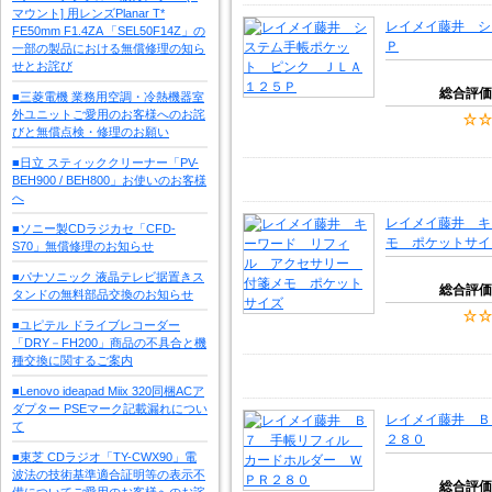
マウント] 用レンズPlanar T*
レイメイ藤井 シ
FE50mm F1.4ZA 「SEL50F14Z」の
Ｐ
一部の製品における無償修理の知ら
せとお詫び
総合評価
■三菱電機 業務用空調・冷熱機器室
外ユニットご愛用のお客様へのお詫
びと無償点検・修理のお願い
■日立 スティッククリーナー「PV-
BEH900 / BEH800」お使いのお客様
へ
レイメイ藤井 キ
■ソニー製CDラジカセ「CFD-
モ ポケットサイ
S70」無償修理のお知らせ
■パナソニック 液晶テレビ据置きス
総合評価
タンドの無料部品交換のお知らせ
■ユピテル ドライブレコーダー
「DRY－FH200」商品の不具合と機
種交換に関するご案内
■Lenovo ideapad Miix 320同梱ACア
ダプター PSEマーク記載漏れについ
レイメイ藤井 Ｂ
て
２８０
■東芝 CDラジオ「TY-CWX90」電
波法の技術基準適合証明等の表示不
総合評価
備についてご愛用のお客様へのお詫