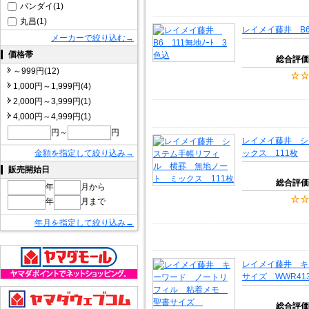
バンダイ(1)
丸昌(1)
レイメイ藤井 B6
メーカーで絞り込む→
価格帯
総合評価
～999円(12)
1,000円～1,999円(4)
2,000円～3,999円(1)
4,000円～4,999円(1)
円～
円
レイメイ藤井 シ
金額を指定して絞り込み→
ックス 111枚
販売開始日
総合評価
年
月から
年
月まで
年月を指定して絞り込み→
レイメイ藤井 キ
サイズ WWR41
総合評価