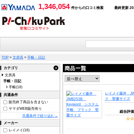
1,346,054
件からの口コミ検索
最終更新 2026
TOP
>
文房具
>
手帳・日記
カテゴリ
文房具
手帳・日記
手帳(18)
レイメイ藤井 JW
共通条件
ク 聖書サイズ
販売終了商品を含まない
ヤマダWEB販売有り
総合評価
共通条件で絞り込む→
メーカー
レイメイ(16)