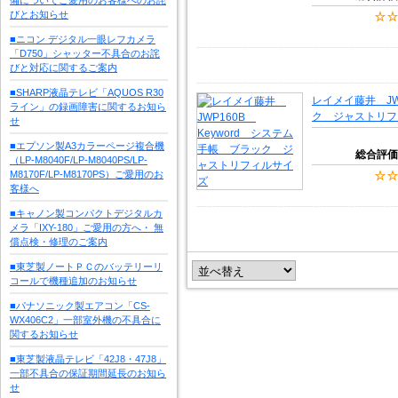
びとお知らせ
■ニコン デジタル一眼レフカメラ
「D750」シャッター不具合のお詫
びと対応に関するご案内
■SHARP液晶テレビ「AQUOS R30
レイメイ藤井 JW
ライン」の録画障害に関するお知ら
ク ジャストリフ
せ
■エプソン製A3カラーページ複合機
総合評価
（LP-M8040F/LP-M8040PS/LP-
M8170F/LP-M8170PS）ご愛用のお
客様へ
■キャノン製コンパクトデジタルカ
メラ「IXY-180」ご愛用の方へ・ 無
償点検・修理のご案内
■東芝製ノートＰＣのバッテリーリ
コールで機種追加のお知らせ
■パナソニック製エアコン「CS-
WX406C2」一部室外機の不具合に
関するお知らせ
■東芝製液晶テレビ「42J8・47J8」
一部不具合の保証期間延長のお知ら
せ