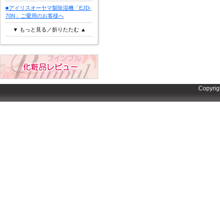
■アイリスオーヤマ製除湿機「EJD-
70N」ご愛用のお客様へ
▼ もっと見る／折りたたむ ▲
Copyrig