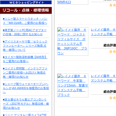
■ソニー製スマートウオッチ・バン
ド「WA-01A/B」ご愛用のお客様へ
レイメイ藤井 キ
■東芝製ノートPC用ACアダプター
トシステム手帳 J
の交換・回収に関するお知らせ
■アイリスオーヤマ製「セラミック
総合評価
ファンヒーター」シリーズ無償 点
検・修理について
■タイガー製除湿乾燥機【AHE型】
をご愛用のお客様へ
■コイズミ照明製 インテリアファ
ンご愛用の皆様へお詫びと無償点
レイメイ藤井 キ
検・修理のお知らせ
ズシステム手帳 
■シャープ製ウォーターオーブン(ヘ
ルシオ)AX-AW400を御愛用のお客様
総合評価
へ
■富士通ゼネラル製エアコンDシリ
ーズ（2017年モデル）無償点検・修
理のお知らせ
■ソニー デジタル一眼カメラα™[E